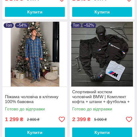
Купити
Купити
Топ
–54%
Топ
–52%
Спортивний костюм
Піжама чоловіча в клітинку
чоловічий BMW | Комплект
100% бавовна
кофта + штани + футболка +
кепка + бананка БМВ
Готово до відправки
Готово до відправки
1 299
2 399
₴
₴
2 800 ₴
5 000 ₴
Купити
Купити