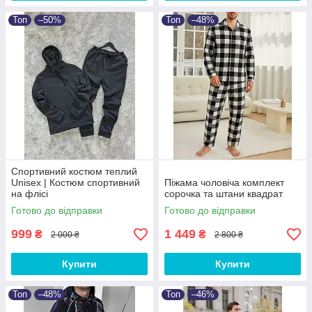
Топ
–50%
Топ
–48%
Спортивний костюм теплий
Unisex | Костюм спортивний
Піжама чоловіча комплект
на флісі
сорочка та штани квадрат
Готово до відправки
Готово до відправки
999
1 449
₴
₴
2 000 ₴
2 800 ₴
Купити
Купити
Топ
–48%
Топ
–46%