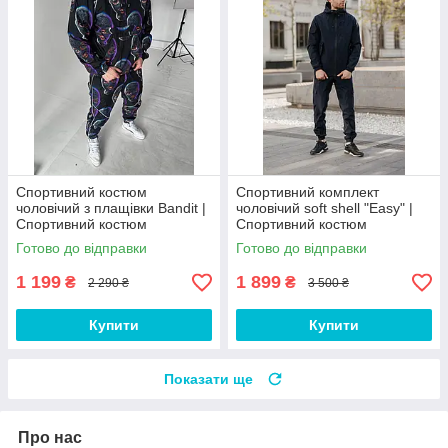
Спортивний костюм
Спортивний комплект
чоловічий з плащівки Bandit |
чоловічий soft shell "Easy" |
Спортивний костюм
Спортивний костюм
чоловічий з принтом
чоловічий з плащівки куртка +
Готово до відправки
Готово до відправки
штани
1 199
1 899
₴
₴
2 290 ₴
3 500 ₴
Купити
Купити
Показати ще
Про нас