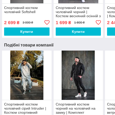
Спортивний костюм
Спортивний костюм
Спо
чоловічий Softshell
чоловічий чорний |
чоло
Костюм весняний осінній з
| Ко
плащового матеріалу
тепл
2 699
1 699
2 4
₴
₴
3 000 ₴
1 800 ₴
Купити
Купити
Подібні товари компанії
Спортивний костюм
Спортивний костюм
Спо
чоловічий сірий Intruder |
чорний на чоловічий на
чоло
Костюм спортивний
замку | Комплект
ветр