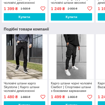
чоловічі демісезонні
чоловічі штани весняні
демі
ЛЮКС якості
осінні
1 399
1 249
1 1
₴
₴
1 500 ₴
2 000 ₴
Купити
Купити
Подібні товари компанії
Чоловічі штани карго
Карго штани чорні чоловічі
Карг
Skystone | Карго штани
Сімбіот | Спортивні штани
Baz
чоловічі демісезонні
з боковими карманами
чорні чоловічі
1 480
1 499
1 2
₴
₴
1 880 ₴
1 800 ₴