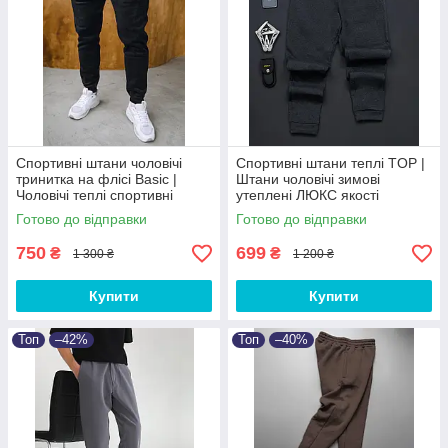
Спортивні штани чоловічі
Спортивні штани теплі TOP |
тринитка на флісі Basic |
Штани чоловічі зимові
Чоловічі теплі спортивні
утеплені ЛЮКС якості
штани від XS до 3XL
Готово до відправки
Готово до відправки
750
699
₴
₴
1 300 ₴
1 200 ₴
Купити
Купити
Топ
–42%
Топ
–40%