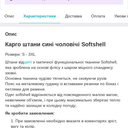
Опис
Характеристики
Доставка
Оплата
Умови 
Опис
Карго штани сині чоловічі Softshell
Розміри: S - 3XL
Штани від
шиті
з тактичної функціональної тканини Softshell,
яка зроблена на основі флісу з шаром міцного спандексу
ззовні.
Основна тканина чудово тягнеться, не сковуючи рухів.
Пояс на металевому гудзику із вставками резинки по боках і
петлями для ременя.
Одяг softshell відрізняється від повсякденного малою вагою,
невеликим об'ємом, і при цьому максимально зберігає тепло
та надійно захищає в холодну погоду;
Як зробити замовлення:
При замовленні необхідно вказати в коментарях зріст,
вагу та колір.