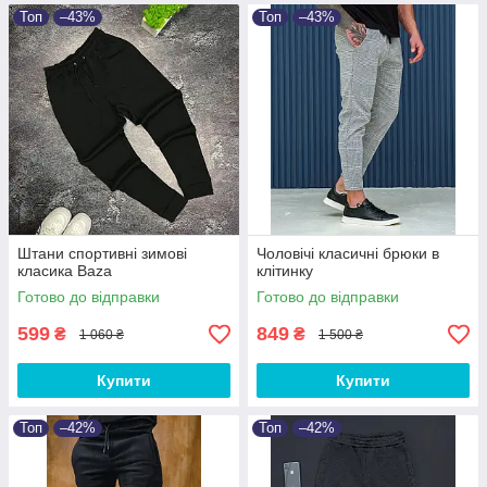
Топ
–43%
Топ
–43%
Штани спортивні зимові
Чоловічі класичні брюки в
класика Baza
клітинку
Готово до відправки
Готово до відправки
599
849
₴
₴
1 060 ₴
1 500 ₴
Купити
Купити
Топ
–42%
Топ
–42%