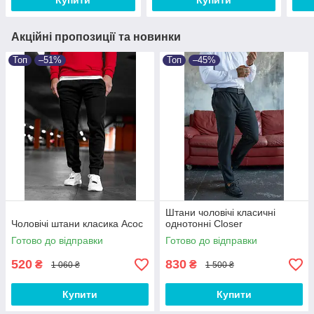
Купити
Купити
Акційні пропозиції та новинки
Топ
–51%
Топ
–45%
Штани чоловічі класичні
Чоловічі штани класика Асос
однотонні Closer
Готово до відправки
Готово до відправки
520
830
₴
₴
1 060 ₴
1 500 ₴
Купити
Купити