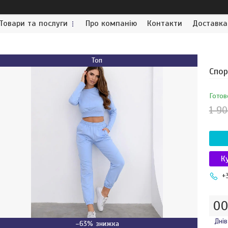
Товари та послуги
Про компанію
Контакти
Доставка
Топ
Спор
Готов
1 90
К
+
0
Днів
–63%