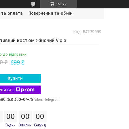
Кошик
 та оплата
Повернення та обмін
Код:
БАТ 79999
тивний костюм жіночий Viola
о до відправки
699 ₴
0 ₴
Купити
упити з
380 (63) 360-07-76
Viber, Telegram
0
0
0
0
0
0
0
Годин
Хвилин
Секунд