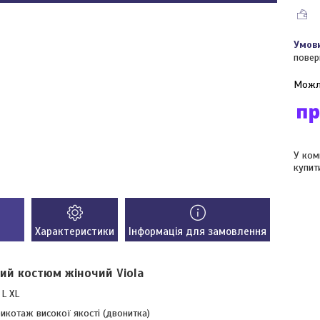
повер
У ком
купит
Характеристики
Інформація для замовлення
ий костюм жіночий Viola
 L XL
рикотаж високої якості (двонитка)