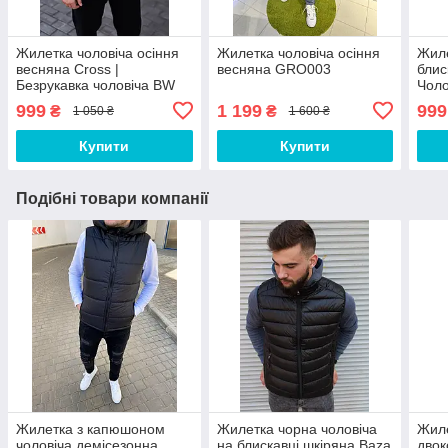
Жилетка чоловіча осіння
Жилетка чоловіча осіння
Жиле
весняна Cross |
весняна GRO003
блис
Безрукавка чоловіча BW
Чоло
578
весн
999
1 199
999
₴
₴
1 050 ₴
1 600 ₴
якос
Купити
Купити
Подібні товари компанії
Жилетка з капюшоном
Жилетка чорна чоловіча
Жиле
чоловіча демісезонна
на блискавці шкіряна Baza
двок