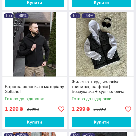
Купити
Купити
Топ
–48%
Топ
–48%
Жилетка + худі чоловіча
Вітровка чоловіча з матеріалу
тринитка, на флісі |
Softshell
Безрукавка + худі чоловіча
Готово до відправки
Готово до відправки
1 299
1 299
₴
₴
2 500 ₴
2 500 ₴
Купити
Купити
Топ
–45%
Топ
–45%