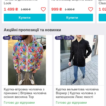
Look
Clas
1 499
999
1 0
₴
₴
1 800 ₴
1 300 ₴
Купити
Купити
Акційні пропозиції та новинки
Топ
–56%
Топ
–52%
Куртка-вітровка чоловіча з
Куртка вельветова чоловіча
принами | Вітрівка чоловіча
Воркер | Куртка чоловча з
осіння весняна Top
капюшоном Люкс якості
Готово до відправки
Готово до відправки