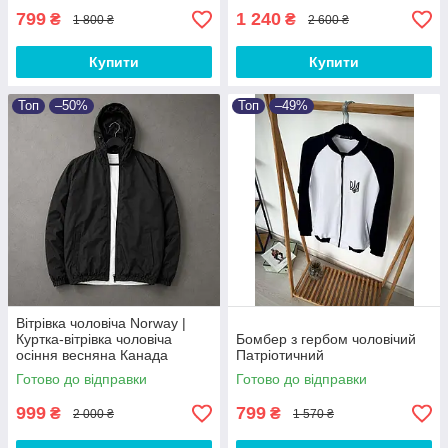
799
1 240
₴
₴
1 800 ₴
2 600 ₴
Купити
Купити
Топ
–50%
Топ
–49%
Вітрівка чоловіча Norway |
Куртка-вітрівка чоловіча
Бомбер з гербом чоловічий
осіння весняна Канада
Патріотичний
Готово до відправки
Готово до відправки
999
799
₴
₴
2 000 ₴
1 570 ₴