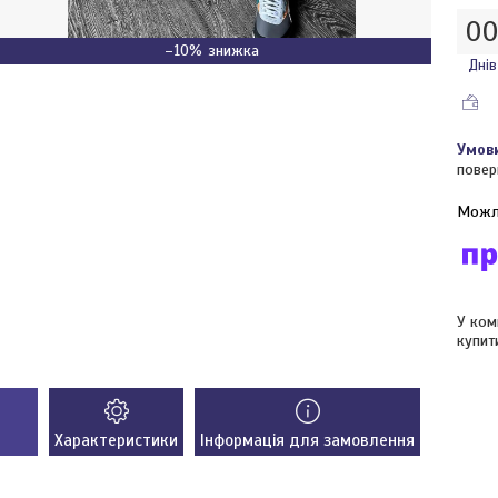
0
–10%
Днів
повер
У ком
купит
Характеристики
Інформація для замовлення