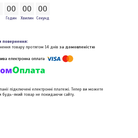
0
0
0
0
0
0
0
Годин
Хвилин
Секунд
нення товару протягом 14 днів
за домовленістю
панії підключені електронні платежі. Тепер ви можете
и будь-який товар не покидаючи сайту.