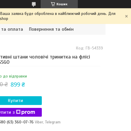
Кошик
. Ваша заявка буде оброблена в найближчий робочий день. Для
.shop
 та оплата
Повернення та обмін
Код:
ГВ-54339
тивні штани чоловічі тринитка на флісі
SSGO
о до відправки
899 ₴
0 ₴
Купити
упити з
380 (63) 360-07-76
Viber, Telegram