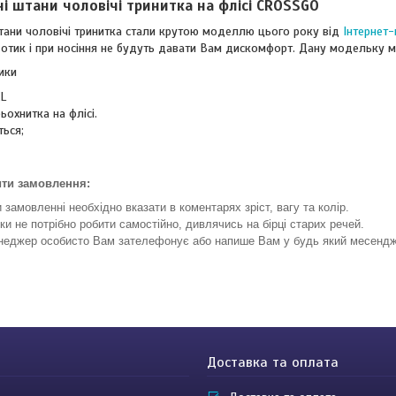
і штани чоловічі тринитка на флісі CROSSGO
тани чоловічі тринитка стали крутою моделлю цього року від
Інтернет
дотик і при носіння не будуть давати Вам дискомфорт. Дану модельку м
ики
XL
ьохнитка на флісі.
ься;
ити замовлення:
 замовленні необхідно вказати в коментарях зріст, вагу та колір.
ки не потрібно робити самостійно, дивлячись на бірці старих речей.
еджер особисто Вам зателефонує або напише Вам у будь який месендж
Доставка та оплата