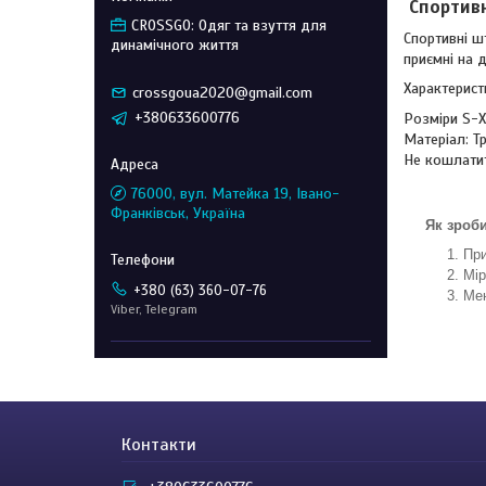
Спортивн
CROSSGO: Одяг та взуття для
Спортивні ш
динамічного життя
приємні на 
Характерист
crossgoua2020@gmail.com
+380633600776
Розміри S-
Матеріал: Тр
Не кошлатит
76000, вул. Матейка 19, Івано-
Франківськ, Україна
Як зроб
При
Мір
+380 (63) 360-07-76
Мен
Viber, Telegram
Контакти