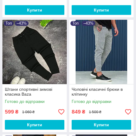
Купити
Купити
Топ
–43%
Топ
–43%
Штани спортивні зимові
Чоловічі класичні брюки в
класика Baza
клітинку
Готово до відправки
Готово до відправки
599
849
₴
₴
1 060 ₴
1 500 ₴
Купити
Купити