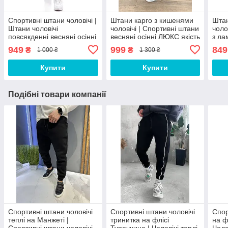
Спортивні штани чоловічі |
Штани карго з кишенями
Шта
Штани чоловічі
чоловічі | Спортивні штани
чоло
повсякденні весняні осінні
весняні осінні ЛЮКС якість
з ла
літні
демі
949
999
849
₴
₴
1 000 ₴
1 300 ₴
Купити
Купити
Подібні товари компанії
Спортивні штани чоловічі
Спортивні штани чоловічі
Спор
теплі на Манжеті |
тринитка на флісі
на ф