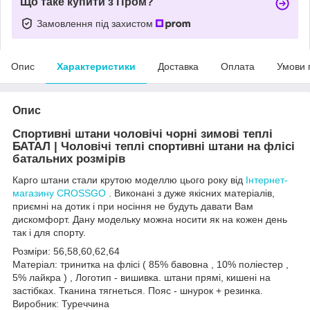
Що таке купити з Пром?
Замовлення під захистом
Опис
Характеристики
Доставка
Оплата
Умови 
Опис
Спортивні штани чоловічі чорні зимові теплі
БАТАЛ | Чоловічі теплі спортивні штани на флісі
батальних розмірів
Карго штани стали крутою моделлю цього року від
Інтернет-
магазину CROSSGO
. Виконані з дуже якісних матеріалів,
приємні на дотик і при носіння не будуть давати Вам
дискомфорт. Дану модельку можна носити як на кожен день
так і для спорту.
Розміри: 56,58,60,62,64
Матеріал: тринитка на флісі ( 85% бавовна , 10% поліестер ,
5% лайкра ) , Логотип - вишивка. штани прямі, кишені на
застібках. Тканина тягнеться. Пояс - шнурок + резинка.
Виробник: Туреччина