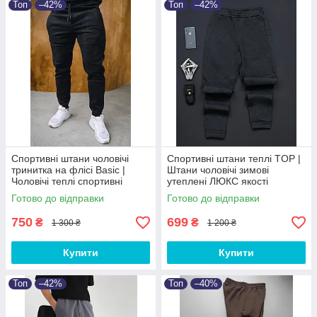
Топ
–42%
Топ
–42%
Спортивні штани чоловічі
Спортивні штани теплі TOP |
тринитка на флісі Basic |
Штани чоловічі зимові
Чоловічі теплі спортивні
утеплені ЛЮКС якості
штани від XS до 3XL
Готово до відправки
Готово до відправки
750
699
₴
₴
1 300 ₴
1 200 ₴
Купити
Купити
Топ
–42%
Топ
–40%