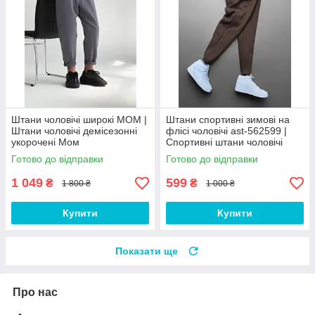
Штани чоловічі широкі МОМ |
Штани спортивні зимові на
Штани чоловічі демісезонні
флісі чоловічі ast-562599 |
укорочені Мом
Спортивні штани чоловічі
теплі Люкс якості
Готово до відправки
Готово до відправки
1 049
599
₴
₴
1 800 ₴
1 000 ₴
Купити
Купити
Показати ще
Про нас