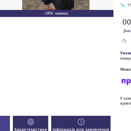
+
–18%
0
Днів
повер
У ком
купит
Характеристики
Інформація для замовлення