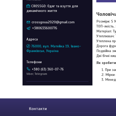
CROSSGO: Одяг та взуття для
динамічного життя
Чоловіч
Розміри: S 
crossgoua2020@gmail.com
ТОП-якість,
+380633600776
Матеріал: Т
Утеплювач: 
Утеплена пр
Дорога фурн
76000, вул. Матейка 19, Івано-
Франківськ, Україна
Подвійна зм
Дві бічні к
Як зробити
+380 (63) 360-07-76
При за
Viber, Telegram
Мірки 
Менед
Контакти