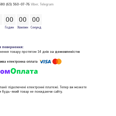
380 (63) 360-07-76
Viber, Telegram
0
0
0
0
0
0
0
Годин
Хвилин
Секунд
нення товару протягом 14 днів
за домовленістю
панії підключені електронні платежі. Тепер ви можете
и будь-який товар не покидаючи сайту.