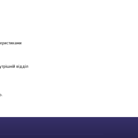
теристиками
утрішній відділ
р.