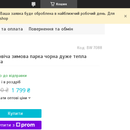
Кошик
. Ваша заявка буде оброблена в найближчий робочий день. Для
.shop
 та оплата
Повернення та обмін
Код:
BW 7088
віча зимова парка чорна дуже тепла
га
о до відправки
 і в роздріб
1 799 ₴
00 ₴
ати оптові ціни
Купити
упити з