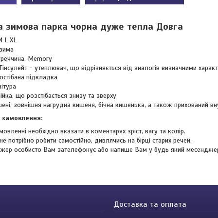
а зимова парка чорна дуже тепла Довга
M L XL
 зима
уреччина, Memory
Тінсулейт - утеплювач, що відрізняється від аналогів визначними харак
остібана підкладка
ітура
ійка, що розстібається знизу та зверху
ишені, зовнішня нагрудна кишеня, бічна кишенька, а також прихований вн
 замовлення:
мовленні необхідно вказати в коментарях зріст, вагу та колір.
не потрібно робити самостійно, дивлячись на бірці старих речей.
жер особисто Вам зателефонує або напише Вам у будь який месендже
Доставка та оплата