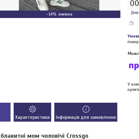
0
Днів
–14%
повер
У ком
купит
Характеристики
Інформація для замовлення
блакитні мом чоловічі Crossgo