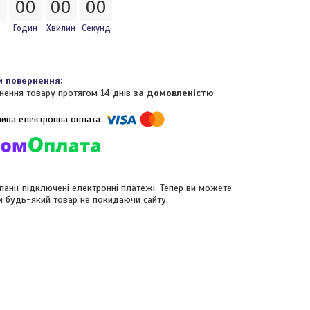
0
0
0
0
0
0
0
Годин
Хвилин
Секунд
нення товару протягом 14 днів
за домовленістю
панії підключені електронні платежі. Тепер ви можете
и будь-який товар не покидаючи сайту.