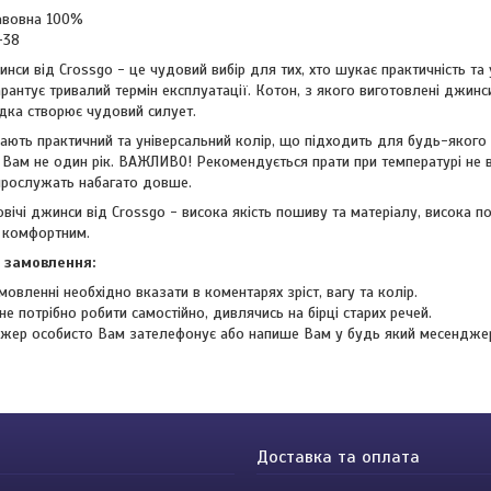
авовна 100%
-38
нси від Crossgo - це чудовий вибір для тих, хто шукає практичність та у
арантує тривалий термін експлуатації. Котон, з якого виготовлені джинси
дка створює чудовий силует.
ають практичний та універсальний колір, що підходить для будь-якого 
Вам не один рік. ВАЖЛИВО! Рекомендується прати при температурі не в
 прослужать набагато довше.
овічі джинси від Crossgo - висока якість пошиву та матеріалу, висока п
 комфортним.
 замовлення:
мовленні необхідно вказати в коментарях зріст, вагу та колір.
не потрібно робити самостійно, дивлячись на бірці старих речей.
жер особисто Вам зателефонує або напише Вам у будь який месендже
Доставка та оплата