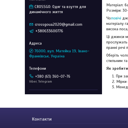
Матеріал: б
CROSSGO: Одяг та взуття для
Розміри: 30
динамічного життя
Чо
ловічі
джи
матеріалу г
crossgoua2020@gmail.com
висока поса
+380633600776
Ці джинси м
прослужать 
пранні речі
76000, вул. Матейка 19, Івано-
Оберіть чол
Франківськ, Україна
стильним та
Як зробити
При за
+380 (63) 360-07-76
Мірки 
Viber, Telegram
Менед
Контакти