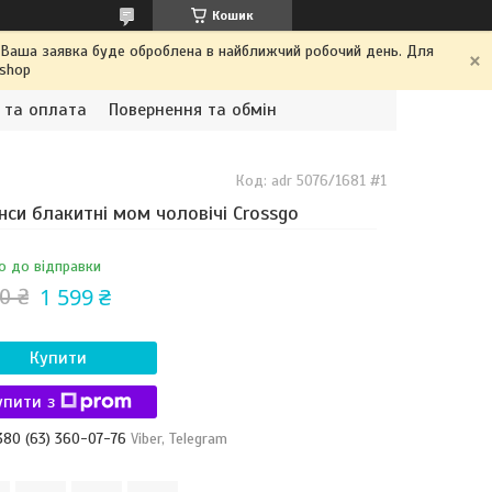
Кошик
. Ваша заявка буде оброблена в найближчий робочий день. Для
.shop
 та оплата
Повернення та обмін
Код:
adr 5076/1681 #1
си блакитні мом чоловічі Crossgo
о до відправки
1 599 ₴
0 ₴
Купити
упити з
380 (63) 360-07-76
Viber, Telegram