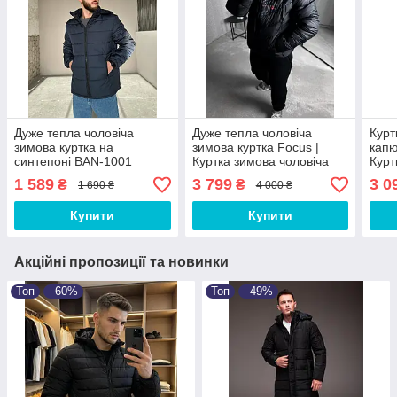
Дуже тепла чоловіча
Дуже тепла чоловіча
Курт
зимова куртка на
зимова куртка Focus |
капю
синтепоні BAN-1001
Куртка зимова чоловіча
Курт
чорна FIC K0056
623
1 589
3 799
3 0
₴
₴
1 690 ₴
4 000 ₴
Купити
Купити
Акційні пропозиції та новинки
Топ
–60%
Топ
–49%