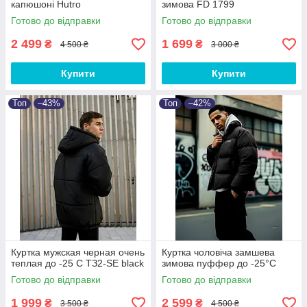
капюшоні Hutro
зимова FD 1799
Готово до відправки
Готово до відправки
2 499
1 699
₴
₴
4 500 ₴
3 000 ₴
Купити
Купити
Топ
–43%
Топ
–42%
Куртка мужская черная очень
Куртка чоловіча замшева
теплая до -25 С ТЗ2-SE black
зимова пуффер до -25°С
Готово до відправки
Готово до відправки
1 999
2 599
₴
₴
3 500 ₴
4 500 ₴