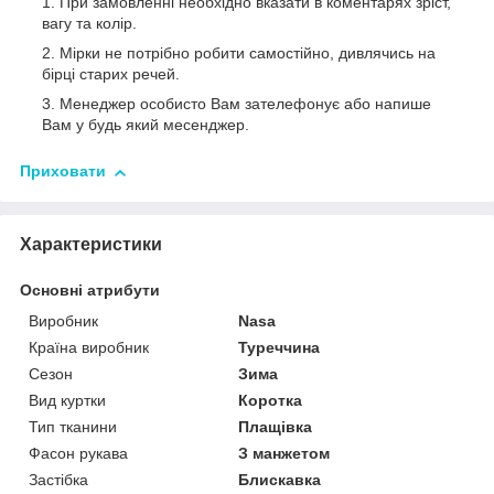
При замовленні необхідно вказати в коментарях зріст,
вагу та колір.
Мірки не потрібно робити самостійно, дивлячись на
бірці старих речей.
Менеджер особисто Вам зателефонує або напише
Вам у будь який месенджер.
Приховати
Характеристики
Основні атрибути
Виробник
Nasa
Країна виробник
Туреччина
Сезон
Зима
Вид куртки
Коротка
Тип тканини
Плащівка
Фасон рукава
З манжетом
Застібка
Блискавка