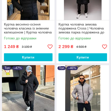
Куртка весняно-осіння
Куртка чоловіча зимова
чоловіча класика із знімним
подовжена Cross | Чоловіча
капюшоном | Куртка чоловіча
зимова парка подовжена до
класична без принтів
-25
Готово до відправки
Готово до відправки
1 249
2 299
₴
₴
3 100 ₴
4 500 ₴
Купити
Купити
Топ
–47%
Топ
–46%