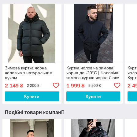
Зимова куртка чорна
Куртка чоловіча зимова
Курт
чоловіча з натуральним
чорна до -20°С | Чоловіча
чоло
пухом
зимова куртка чорна Люкс
Курт
якості
якос
2 149
1 999
2 4
₴
₴
2 200 ₴
2 200 ₴
Купити
Купити
Подібні товари компанії