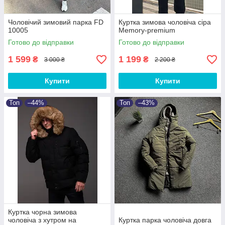
Чоловічий зимовий парка FD
Куртка зимова чоловіча сіра
10005
Memory-premium
Готово до відправки
Готово до відправки
1 599
1 199
₴
₴
3 000 ₴
2 200 ₴
Купити
Купити
Топ
–44%
Топ
–43%
Куртка чорна зимова
чоловіча з хутром на
Куртка парка чоловіча довга