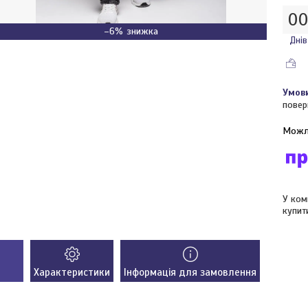
0
–6%
Днів
повер
У ком
купит
Характеристики
Інформація для замовлення