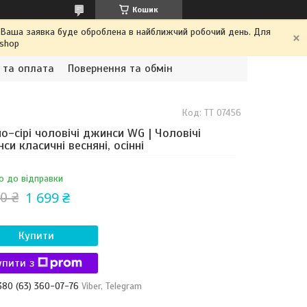
Кошик
. Ваша заявка буде оброблена в найближчий робочий день. Для
.shop
 та оплата
Повернення та обмін
Код:
TT 07456
о-сірі чоловічі джинси WG | Чоловічі
си класичні весняні, осінні
о до відправки
1 699 ₴
0 ₴
Купити
упити з
380 (63) 360-07-76
Viber, Telegram