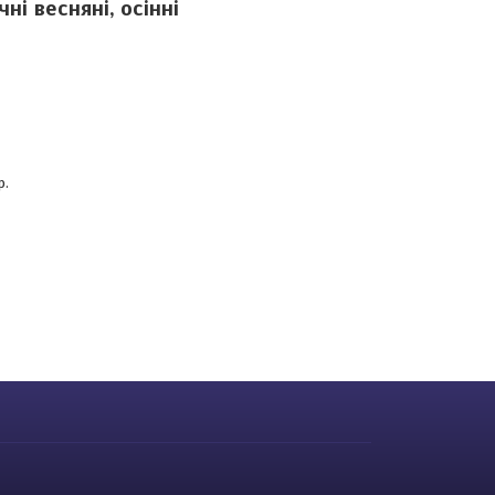
ні весняні, осінні
р.