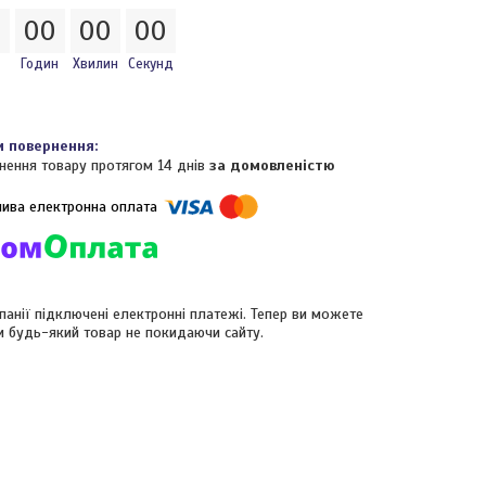
0
0
0
0
0
0
0
Годин
Хвилин
Секунд
нення товару протягом 14 днів
за домовленістю
панії підключені електронні платежі. Тепер ви можете
и будь-який товар не покидаючи сайту.