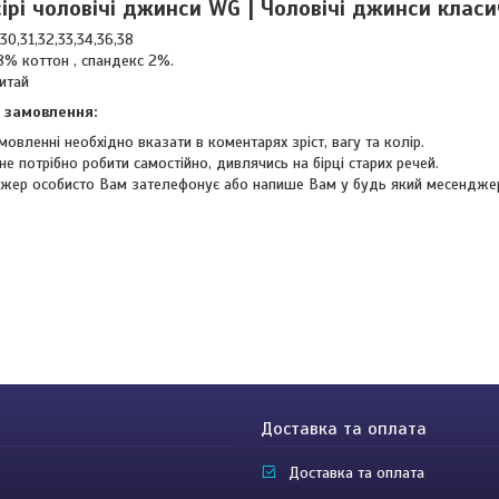
ірі чоловічі джинси WG | Чоловічі джинси класич
30,31,32,33,34,36,38
98% коттон , спандекс 2%.
Китай
 замовлення:
мовленні необхідно вказати в коментарях зріст, вагу та колір.
не потрібно робити самостійно, дивлячись на бірці старих речей.
жер особисто Вам зателефонує або напише Вам у будь який месендже
Доставка та оплата
Доставка та оплата