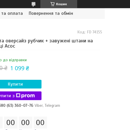
Кошик
 та оплата
Повернення та обмін
Код:
FD 74155
а оверсайз рубчик + завужені штани на
ці Асос
о до відправки
1 099 ₴
0 ₴
Купити
упити з
380 (63) 360-07-76
Viber, Telegram
0
0
0
0
0
0
0