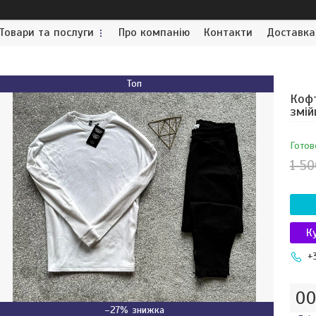
Товари та послуги
Про компанію
Контакти
Доставка
Топ
Кофт
змій
Готов
1 50
К
+
0
–27%