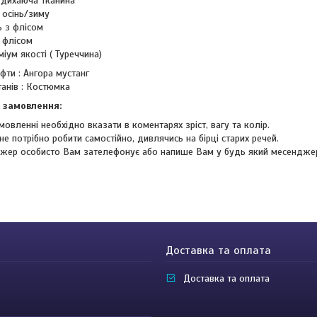
 дихаюча тканина
 осінь/зиму
 з флісом
з флісом
іум якості ( Туреччина)
фти : Ангора мустанг
танів : Костюмка
 замовлення:
мовленні необхідно вказати в коментарях зріст, вагу та колір.
не потрібно робити самостійно, дивлячись на бірці старих речей.
жер особисто Вам зателефонує або напише Вам у будь який месендже
Доставка та оплата
Доставка та оплата