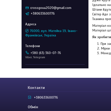
Дуже крута
Ідеально на
crossgoua2020@gmail.com
Штани йдуть
+380633600776
Світер йде 
Тканина прем
Матеріал ко
Матеріал ш
76000, вул. Матейка 19, Івано-
Франківськ, Україна
Як зробити
При за
Мірки 
+380 (63) 360-07-76
Менед
Viber, Telegram
Контакти
+380633600776
Обмін