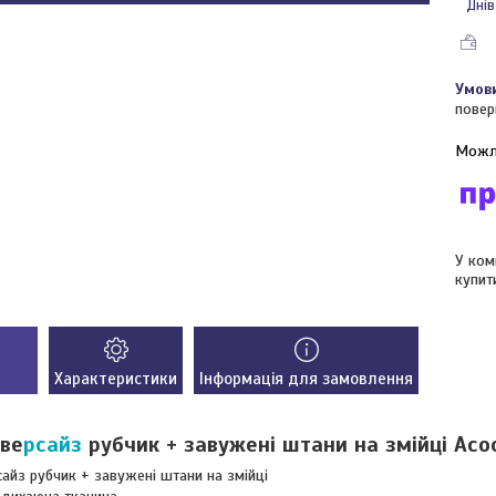
Днів
повер
У ком
купит
Характеристики
Інформація для замовлення
ве
рсайз
рубчик + завужені штани на змійці Асо
айз рубчик + завужені штани на змійці