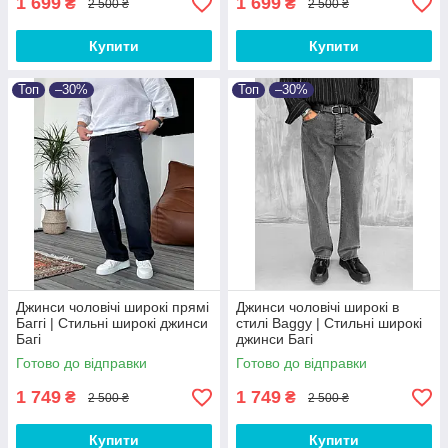
1 699
1 699
₴
₴
2 500 ₴
2 500 ₴
Купити
Купити
Топ
–30%
Топ
–30%
Джинси чоловічі широкі прямі
Джинси чоловічі широкі в
Баггі | Стильні широкі джинси
стилі Baggy | Стильні широкі
Багі
джинси Багі
Готово до відправки
Готово до відправки
1 749
1 749
₴
₴
2 500 ₴
2 500 ₴
Купити
Купити