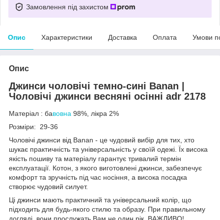
Замовлення під захистом
Опис
Характеристики
Доставка
Оплата
Умови п
Опис
Джинси чоловічі темно-сині Banan |
Чоловічі джинси весняні осінні adr 2178
Матеріал : ба
вовна
98%, лікра 2%
Розміри: 29-36
Чоловічі джинси від Banan - це чудовий вибір для тих, хто
шукає практичність та універсальність у своїй одежі. Їх висока
якість пошиву та матеріалу гарантує тривалий термін
експлуатації. Котон, з якого виготовлені джинси, забезпечує
комфорт та зручність під час носіння, а висока посадка
створює чудовий силует.
Ці джинси мають практичний та універсальний колір, що
підходить для будь-якого стилю та образу. При правильному
догляді, вони прослужать Вам не один рік. ВАЖЛИВО!