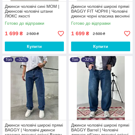
Джинси чоловічі сині MOM |
Джинси чоловічі широкі прямі
Джинсові чоловічі штани
BAGGY FIT ЧОРНІ‎ | Чоловічі
ЛЮКС якості
джинси чорні класика весняні
осінні Baggy
Готово до відправки
Готово до відправки
1 699
1 699
₴
₴
2 500 ₴
2 500 ₴
Купити
Купити
Топ
–32%
Топ
–32%
Джинси чоловічі широкі прямі
Джинси чоловічі широкі прямі
BAGGY | Чоловічі джинси
BAGGY Barrel | Чоловічі
класика весняні осінні Baggy
джинси обʼємн весняні осінні