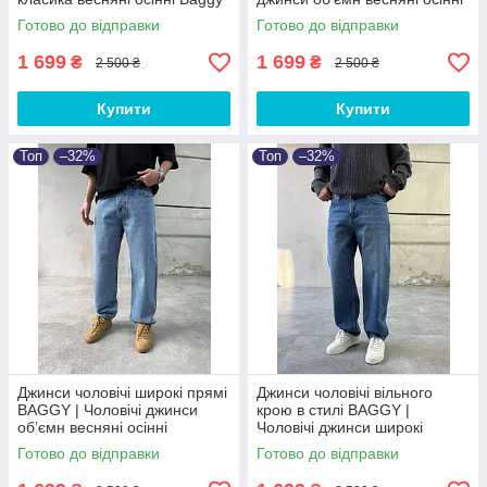
Baggy
Готово до відправки
Готово до відправки
1 699
1 699
₴
₴
2 500 ₴
2 500 ₴
Купити
Купити
Топ
–32%
Топ
–32%
Джинси чоловічі широкі прямі
Джинси чоловічі вільного
BAGGY | Чоловічі джинси
крою в стилі BAGGY |
обʼємн весняні осінні
Чоловічі джинси широкі
Туреччина
весняні осінні Баггі
Готово до відправки
Готово до відправки