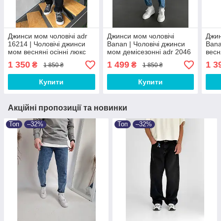
Джинси мом чоловічі adr
Джинси мом чоловічі
Джин
16214 | Чоловічі джинси
Banan | Чоловічі джинси
Bana
мом весняні осінні люкс
мом демісезонні adr 2046
весн
якості
1 350
1 499
1 3
₴
₴
1 850 ₴
1 850 ₴
Купити
Купити
Акційні пропозиції та новинки
Топ
–32%
Топ
–32%