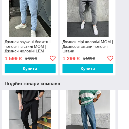
Джинси звужені блакитні
Джинси сірі чоловічі MOM |
чоловічі в стилі МОМ |
Джинсові штани чоловічі
Джинси чоловічі LEM
штани
5865-1
1 599
1 299
₴
₴
2 000 ₴
1 500 ₴
Купити
Купити
Подібні товари компанії