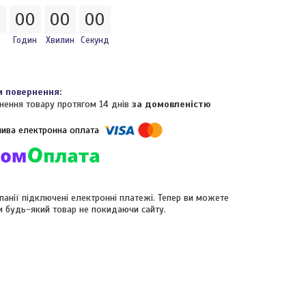
0
0
0
0
0
0
0
Годин
Хвилин
Секунд
нення товару протягом 14 днів
за домовленістю
панії підключені електронні платежі. Тепер ви можете
и будь-який товар не покидаючи сайту.