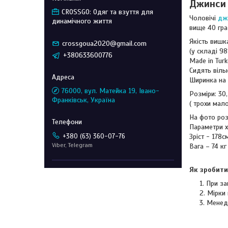
Джинси 
CROSSGO: Одяг та взуття для
Чоловічі
дж
динамічного життя
вище 40 гра
Якість виш
crossgoua2020@gmail.com
(у складі 9
+380633600776
Made in Tur
Сидять віл
Ширинка на
76000, вул. Матейка 19, Івано-
Розміри: 30, 
Франківськ, Україна
( трохи мало
На фото роз
Параметри 
+380 (63) 360-07-76
Зріст - 178
Viber, Telegram
Вага – 74 кг
Як зробити
При за
Мірки 
Менед