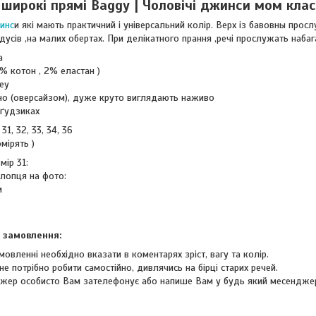
широкі прямі Baggy | Чоловічі джинси мом клас
инс
и які мають практичний і універсальний колір. Верх із бавовны прос
дусів ,на малих обертах. При делікатного прання ,речі прослужать наба
ка
8% котон , 2% еластан )
key
ьно (оверсайзом), дуже круто виглядають наживо
 ґудзиках
31, 32, 33, 34, 36
мірять )
мір 31:
хлопця на фото:
см
 замовлення:
мовленні необхідно вказати в коментарях зріст, вагу та колір.
не потрібно робити самостійно, дивлячись на бірці старих речей.
жер особисто Вам зателефонує або напише Вам у будь який месендже