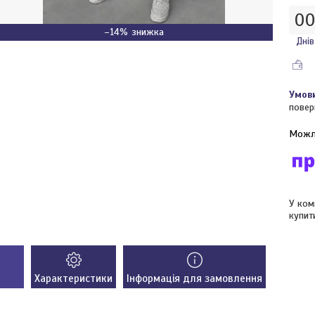
0
–14%
Днів
повер
У ком
купит
Характеристики
Інформація для замовлення