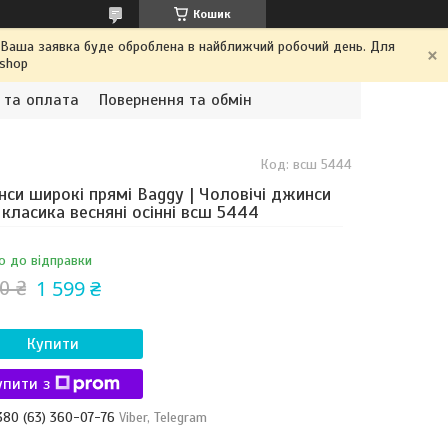
Кошик
. Ваша заявка буде оброблена в найближчий робочий день. Для
.shop
 та оплата
Повернення та обмін
Код:
всш 5444
си широкі прямі Baggy | Чоловічі джинси
класика весняні осінні всш 5444
о до відправки
1 599 ₴
0 ₴
Купити
упити з
380 (63) 360-07-76
Viber, Telegram