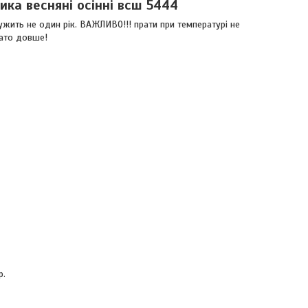
ика весняні осінні всш 5444
лужить не один рік. ВАЖЛИВО!!! прати при температурі не
гато довше!
р.