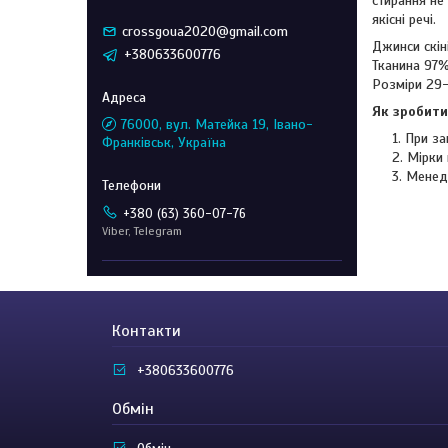
стирання не
якісні речі.
crossgoua2020@gmail.com
Джинси скін
+380633600776
Тканина 97
Розміри 29
Як зробити
76000, вул. Матейка 19, Івано-
При за
Франківськ, Україна
Мірки 
Менед
+380 (63) 360-07-76
Viber, Telegram
Контакти
+380633600776
Обмін