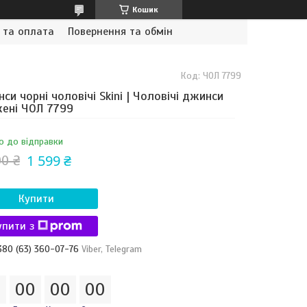
Кошик
 та оплата
Повернення та обмін
Код:
ЧОЛ 7799
си чорні чоловічі Skini | Чоловічі джинси
ені ЧОЛ 7799
о до відправки
1 599 ₴
00 ₴
Купити
упити з
380 (63) 360-07-76
Viber, Telegram
0
0
0
0
0
0
0