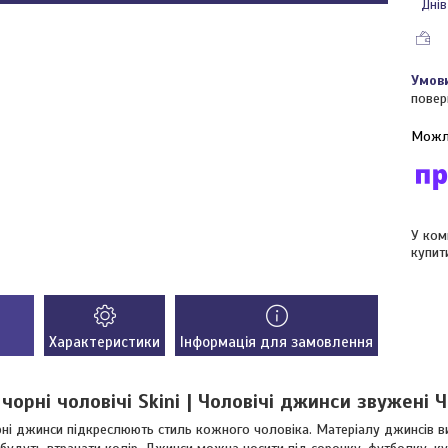
Днів
повер
У ком
купит
Характеристики
Інформація для замовлення
чорні чоловічі Skini | Чоловічі джинси звужені 
рні джинси підкреслюють стиль кожного чоловіка. Матеріалу джинсів вик