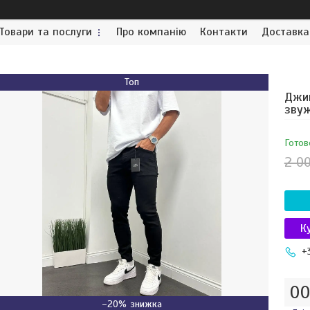
Товари та послуги
Про компанію
Контакти
Доставка
Топ
Джин
звуж
Готов
2 0
К
+
0
–20%