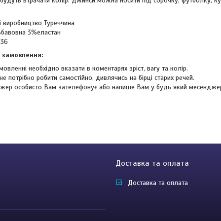
 будуть втрачати колір. Джинси можна носити під сорочку, футболку, к
і виробництво Туреччина
%бавовна 3%еластан
-36
 замовлення:
мовленні необхідно вказати в коментарях зріст, вагу та колір.
не потрібно робити самостійно, дивлячись на бірці старих речей.
жер особисто Вам зателефонує або напише Вам у будь який месендже
Доставка та оплата
Доставка та оплата