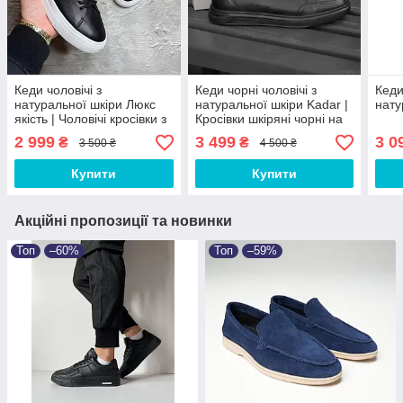
Кеди чоловічі з
Кеди чорні чоловічі з
Кеди 
натуральної шкіри Люкс
натуральної шкіри Kadar |
нату
якість | Чоловічі кросівки з
Кросівки шкіряні чорні на
натуральної замши
осінь ЛЮКС якості
2 999
3 499
3 0
₴
₴
3 500 ₴
4 500 ₴
Демісезон
Купити
Купити
Акційні пропозиції та новинки
Топ
–60%
Топ
–59%