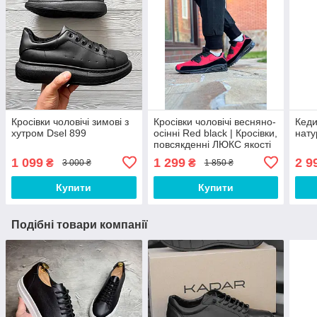
Кросівки чоловічі зимові з
Кросівки чоловічі весняно-
Кеди
хутром Dsel 899
осінні Red black | Кросівки,
нату
повсякденні ЛЮКС якості
1 099
1 299
2 9
₴
₴
3 000 ₴
1 850 ₴
Купити
Купити
Подібні товари компанії