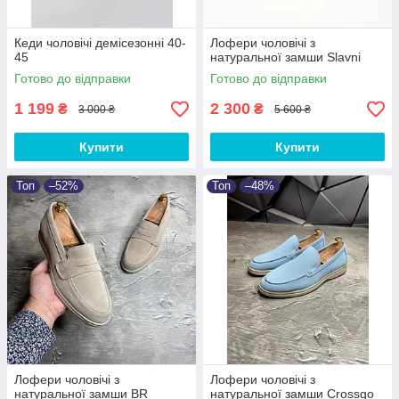
Кеди чоловічі демісезонні 40-
Лофери чоловічі з
45
натуральної замши Slavni
Готово до відправки
Готово до відправки
1 199
2 300
₴
₴
3 000 ₴
5 600 ₴
Купити
Купити
Топ
–52%
Топ
–48%
Лофери чоловічі з
Лофери чоловічі з
натуральної замши BR
натуральної замши Crossgo