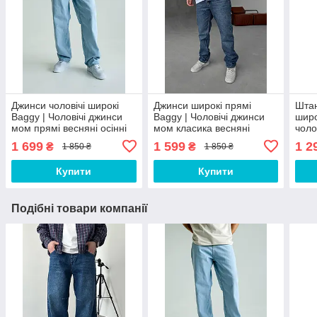
Джинси чоловічі широкі
Джинси широкі прямі
Штан
Baggy | Чоловічі джинси
Baggy | Чоловічі джинси
широ
мом прямі весняні осінні
мом класика весняні
чоло
груф 544477
осінні всш 5444
клас
1 699
1 599
1 2
₴
₴
1 850 ₴
1 850 ₴
Купити
Купити
Подібні товари компанії