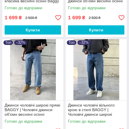
класика весняні осінні Baggy
джинси обʼємн весняні осінні
Baggy
Готово до відправки
Готово до відправки
1 699
1 699
₴
₴
2 500 ₴
2 500 ₴
Купити
Купити
Топ
–32%
Топ
–32%
Джинси чоловічі широкі прямі
Джинси чоловічі вільного
BAGGY | Чоловічі джинси
крою в стилі BAGGY |
обʼємн весняні осінні
Чоловічі джинси широкі
Туреччина
весняні осінні Баггі
Готово до відправки
Готово до відправки