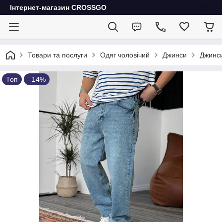
Інтернет-магазин CROSSGO
Товари та послуги
Одяг чоловічий
Джинси
Джинси
Топ
–14%