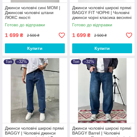
Джинси чоловічі сині MOM |
Джинси чоловічі широкі прямі
Джинсові чоловічі штани
BAGGY FIT ЧОРНІ‎ | Чоловічі
ЛЮКС якості
джинси чорні класика весняні
осінні Baggy
Готово до відправки
Готово до відправки
1 699
1 699
₴
₴
2 500 ₴
2 500 ₴
Купити
Купити
Топ
–32%
Топ
–32%
Джинси чоловічі широкі прямі
Джинси чоловічі широкі прямі
BAGGY | Чоловічі джинси
BAGGY Barrel | Чоловічі