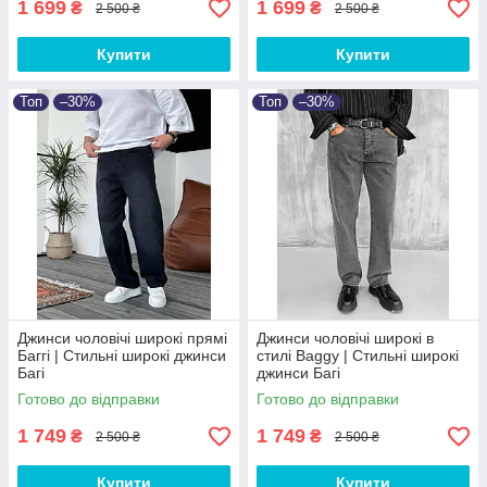
1 699
1 699
₴
₴
2 500 ₴
2 500 ₴
Купити
Купити
Топ
–30%
Топ
–30%
Джинси чоловічі широкі прямі
Джинси чоловічі широкі в
Баггі | Стильні широкі джинси
стилі Baggy | Стильні широкі
Багі
джинси Багі
Готово до відправки
Готово до відправки
1 749
1 749
₴
₴
2 500 ₴
2 500 ₴
Купити
Купити