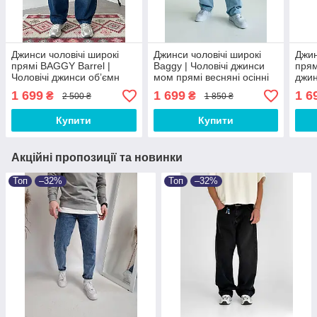
Джинси чоловічі широкі
Джинси чоловічі широкі
Джин
прямі BAGGY Barrel |
Baggy | Чоловічі джинси
прям
Чоловічі джинси обʼємн
мом прямі весняні осінні
джин
весняні осінні Baggy
груф 544477
осін
1 699
1 699
1 6
₴
₴
2 500 ₴
1 850 ₴
Купити
Купити
Акційні пропозиції та новинки
Топ
–32%
Топ
–32%