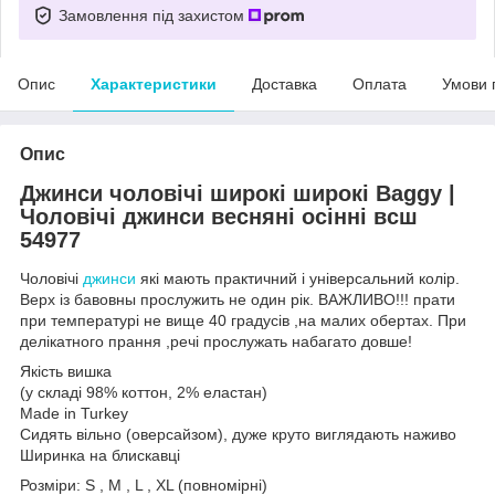
Замовлення під захистом
Опис
Характеристики
Доставка
Оплата
Умови 
Опис
Джинси чоловічі широкі широкі Baggy |
Чоловічі джинси весняні осінні всш
54977
Чоловічі
джинси
які мають практичний і універсальний колір.
Верх із бавовны прослужить не один рік. ВАЖЛИВО!!! прати
при температурі не вище 40 градусів ,на малих обертах. При
делікатного прання ,речі прослужать набагато довше!
Якість вишка
(у складі 98% коттон, 2% еластан)
Made in Turkey
Сидять вільно (оверсайзом), дуже круто виглядають наживо
Ширинка на блискавці
Розміри: S , M , L , XL (повномірні)