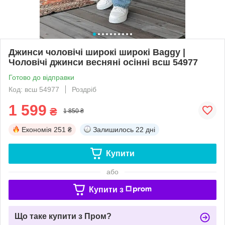
Джинси чоловічі широкі широкі Baggy |
Чоловічі джинси весняні осінні всш 54977
Готово до відправки
Код: всш 54977
Роздріб
1 599
₴
1 850 ₴
Економія
251 ₴
Залишилось
22 дні
Купити
або
Купити з
Що таке купити з Пром?