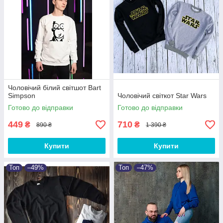
Чоловічий білий світшот Bart
Simpson
Чоловічий світкот Star Wars
Готово до відправки
Готово до відправки
449
710
₴
₴
890 ₴
1 390 ₴
Купити
Купити
Топ
–49%
Топ
–47%