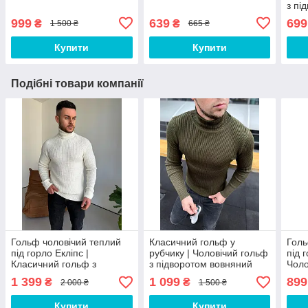
з пі
999
639
699
₴
₴
1 500 ₴
665 ₴
Купити
Купити
Подібні товари компанії
Гольф чоловічий теплий
Класичний гольф у
Голь
під горло Екліпс |
рубчику | Чоловічий гольф
під 
Класичний гольф з
з підворотом вовняний
Чоло
високою горловиною
Baza
BW 
1 399
1 099
899
₴
₴
2 000 ₴
1 500 ₴
Купити
Купити