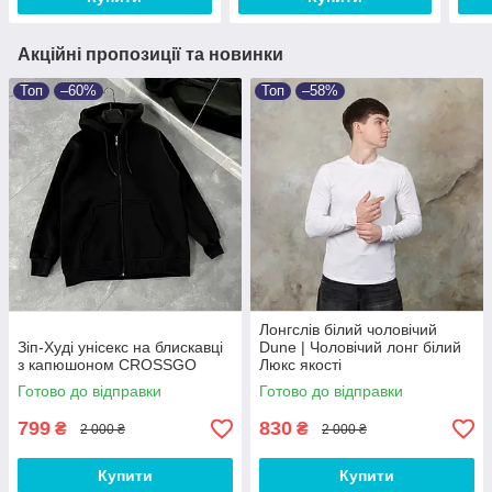
Акційні пропозиції та новинки
Топ
–60%
Топ
–58%
Лонгслів білий чоловічий
Зіп-Худі унісекс на блискавці
Dune | Чоловічий лонг білий
з капюшоном CROSSGO
Люкс якості
Готово до відправки
Готово до відправки
799
830
₴
₴
2 000 ₴
2 000 ₴
Купити
Купити