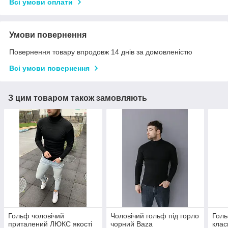
Всі умови оплати
Умови повернення
Повернення товару впродовж 14 днів за домовленістю
Всі умови повернення
З цим товаром також замовляють
Гольф чоловічий
Чоловічий гольф під горло
Голь
приталений ЛЮКС якості
чорний Baza
клас