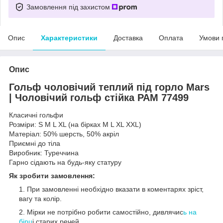
Замовлення під захистом
Опис
Характеристики
Доставка
Оплата
Умови 
Опис
Гольф чоловічий теплий під горло Mars
| Чоловічий гольф стійка РАМ 77499
Класичні гольфи
Розміри: S М L XL (на бірках M L XL XXL)
Матеріал: 50% шерсть, 50% акріл
Приємні до тіла
Виробник: Туреччина
Гарно сідають на будь-яку статуру
Як зробити замовлення:
При замовленні необхідно вказати в коментарях зріст,
вагу та колір.
Мірки не потрібно робити самостійно, дивлячис
ь на
бірц
і старих речей.