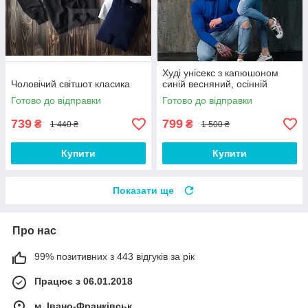
Худі унісекс з капюшоном
Чоловічий світшот класика
синій весняний, осінній
Готово до відправки
Готово до відправки
739
799
₴
₴
1 440 ₴
1 500 ₴
Купити
Купити
Показати ще
Про нас
99% позитивних з 443 відгуків за рік
Працює з 06.01.2018
м. Івано-Франківськ