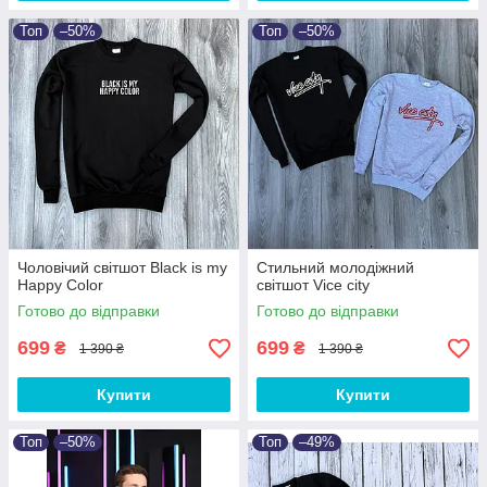
Топ
–50%
Топ
–50%
Чоловічий світшот Black is my
Стильний молодіжний
Happy Color
світшот Vice city
Готово до відправки
Готово до відправки
699
699
₴
₴
1 390 ₴
1 390 ₴
Купити
Купити
Топ
–50%
Топ
–49%