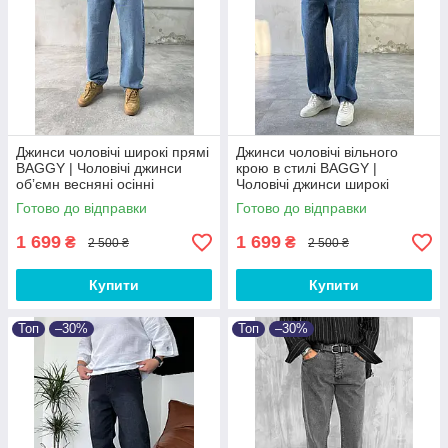
Джинси чоловічі широкі прямі
Джинси чоловічі вільного
BAGGY | Чоловічі джинси
крою в стилі BAGGY |
обʼємн весняні осінні
Чоловічі джинси широкі
Туреччина
весняні осінні Баггі
Готово до відправки
Готово до відправки
1 699
1 699
₴
₴
2 500 ₴
2 500 ₴
Купити
Купити
Топ
–30%
Топ
–30%