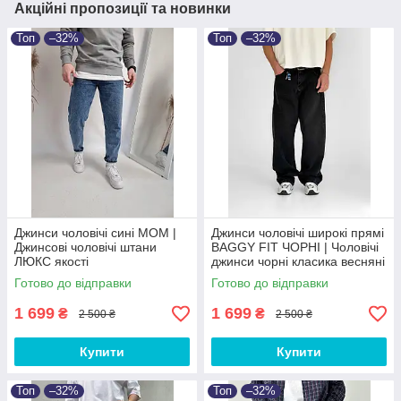
Акційні пропозиції та новинки
Топ
–32%
Топ
–32%
Джинси чоловічі сині MOM |
Джинси чоловічі широкі прямі
Джинсові чоловічі штани
BAGGY FIT ЧОРНІ‎ | Чоловічі
ЛЮКС якості
джинси чорні класика весняні
осінні Baggy
Готово до відправки
Готово до відправки
1 699
1 699
₴
₴
2 500 ₴
2 500 ₴
Купити
Купити
Топ
–32%
Топ
–32%