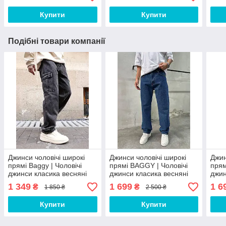
Купити
Купити
Подібні товари компанії
Джинси чоловічі широкі
Джинси чоловічі широкі
Джин
прямі Baggy | Чоловічі
прямі BAGGY | Чоловічі
прям
джинси класика весняні
джинси класика весняні
джин
осінні Straightㅤㅤㅤㅤ‎⠀⠀
осінні Baggy
осін
1 349
1 699
1 6
₴
₴
1 850 ₴
2 500 ₴
Купити
Купити