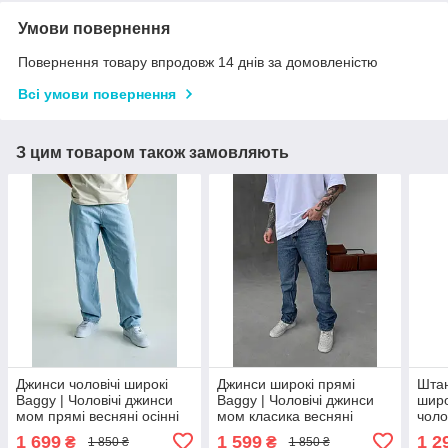
Умови повернення
Повернення товару впродовж 14 днів за домовленістю
Всі умови повернення
З цим товаром також замовляють
Джинси чоловічі широкі
Джинси широкі прямі
Штан
Baggy | Чоловічі джинси
Baggy | Чоловічі джинси
широ
мом прямі весняні осінні
мом класика весняні
чоло
груф 544477
осінні всш 5444
клас
1 699
1 599
1 2
₴
₴
1 850 ₴
1 850 ₴