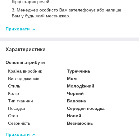
бірці старих речей.
Менеджер особисто Вам зателефонує або напише
Вам у будь який месенджер.
Приховати
Характеристики
Основні атрибути
Країна виробник
Туреччина
Вигляд джинсів
Мом
Стиль
Молодіжний
Колір
Чорний
Тип тканини
Бавовна
Посадка
Середня посадка
Стан
Новий
Сезонність
Весна/осінь
Приховати