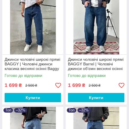
Джинси чоловічі широкі прямі
Джинси чоловічі широкі прямі
BAGGY | Чоловічі джинси
BAGGY Barrel | Чоловічі
класика весняні осінні Baggy
джинси обʼємн весняні осінні
Baggy
Готово до відправки
Готово до відправки
1 699
1 699
₴
₴
2 500 ₴
2 500 ₴
Купити
Купити
Топ
–32%
Топ
–32%