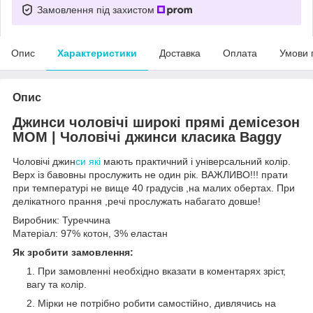
Замовлення під захистом
Опис
Характеристики
Доставка
Оплата
Умови 
Опис
Джинси чоловічі широкі прямі демісезон
МОМ | Чоловічі джинси класика Baggy
Чоловічі джин
си які
мають практичний і універсальний колір.
Верх із бавовны прослужить не один рік. ВАЖЛИВО!!! прати
при температурі не вище 40 градусів ,на малих обертах. При
делікатного прання ,речі прослужать набагато довше!
Виробник: Туреччина
Матеріал: 97% котон, 3% еластан
Як зробити замовлення:
При замовленні необхідно вказати в коментарях зріст,
вагу та колір.
Мірки не потрібно робити самостійно, дивлячись на