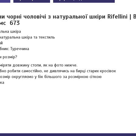
 чорні чоловічі з натуральної шкіри Rifellini |
імс 673
альна шкіра
натуральна шкіра та текстиль
ий
бник: Туреччина
и розмір?
міряти довжину стопи, як на фото нижче.
бно робити самостійно, не дивлячись на бирці старих кросівок
озмір округляємо у бік більшого за розмірною сіткою
тка