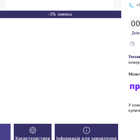
+
–3%
0
Днів
повер
У ком
купит
Характеристики
Інформація для замовлення