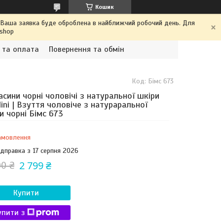
Кошик
. Ваша заявка буде оброблена в найближчий робочий день. Для
.shop
 та оплата
Повернення та обмін
Код:
Бімс 673
сини чорні чоловічі з натуральної шкіри
llini | Взуття чоловіче з натураральної
и чорні Бімс 673
амовлення
ідправка з 17 серпня 2026
2 799 ₴
00 ₴
Купити
упити з