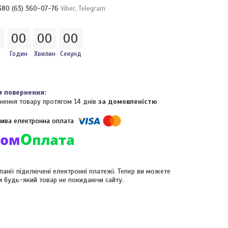
380 (63) 360-07-76
Viber, Telegram
0
0
0
0
0
0
0
Годин
Хвилин
Секунд
нення товару протягом 14 днів
за домовленістю
панії підключені електронні платежі. Тепер ви можете
и будь-який товар не покидаючи сайту.