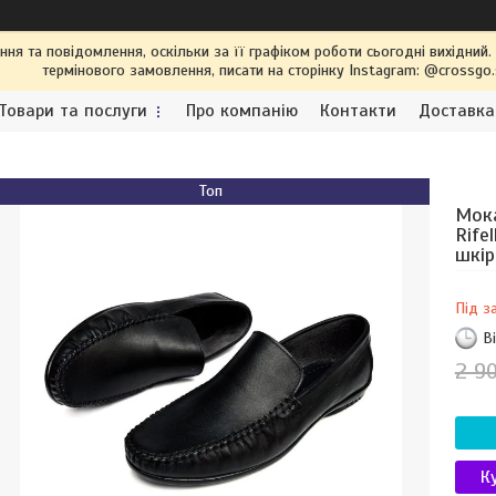
я та повідомлення, оскільки за її графіком роботи сьогодні вихідний
термінового замовлення, писати на сторінку Instagram: @crossgo
Товари та послуги
Про компанію
Контакти
Доставка
Топ
Мока
Rife
шкір
Під з
В
2 9
К