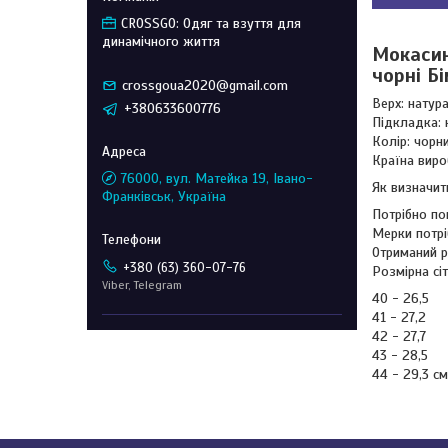
CROSSGO: Одяг та взуття для
динамічного життя
Мокасини
чорні Б
crossgoua2020@gmail.com
Верх: натур
+380633600776
Підкладка: 
Колір: чорн
Країна виро
76000, вул. Матейка 19, Івано-
Як визначит
Франківськ, Україна
Потрібно по
Мерки потрі
Отриманий р
+380 (63) 360-07-76
Розмірна сі
Viber, Telegram
40 - 26,5
41 - 27,2
42 - 27,7
43 - 28,5
44 - 29,3 см