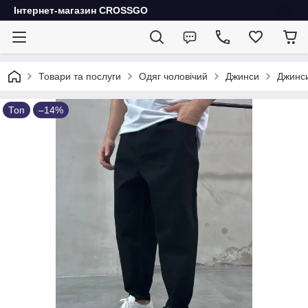
Інтернет-магазин CROSSGO
Товари та послуги
Одяг чоловічий
Джинси
Джинси
Топ
–14%