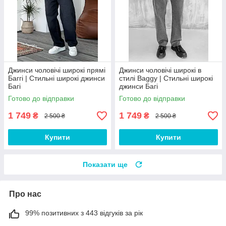
Джинси чоловічі широкі прямі
Джинси чоловічі широкі в
Баггі | Стильні широкі джинси
стилі Baggy | Стильні широкі
Багі
джинси Багі
Готово до відправки
Готово до відправки
1 749
1 749
₴
₴
2 500 ₴
2 500 ₴
Купити
Купити
Показати ще
Про нас
99% позитивних з 443 відгуків за рік