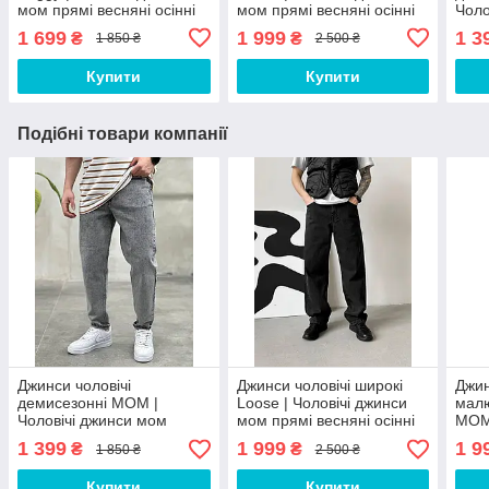
мом прямі весняні осінні
мом прямі весняні осінні
Чоло
груф 544477
fic 54799
весн
1 699
1 999
1 3
₴
₴
1 850 ₴
2 500 ₴
Купити
Купити
Подібні товари компанії
Джинси чоловічі
Джинси чоловічі широкі
Джин
демисезонні МОМ |
Loose | Чоловічі джинси
малю
Чоловічі джинси мом
мом прямі весняні осінні
МОМ 
весняні осінні ЛЮКС
fic 54799
мом 
1 399
1 999
1 9
₴
₴
1 850 ₴
2 500 ₴
якості
Купити
Купити