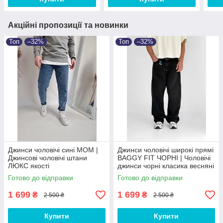
Акційні пропозиції та новинки
Топ
–32%
Топ
–32%
Джинси чоловічі сині MOM |
Джинси чоловічі широкі прямі
Джинсові чоловічі штани
BAGGY FIT ЧОРНІ‎ | Чоловічі
ЛЮКС якості
джинси чорні класика весняні
осінні Baggy
Готово до відправки
Готово до відправки
1 699
1 699
₴
₴
2 500 ₴
2 500 ₴
Купити
Купити