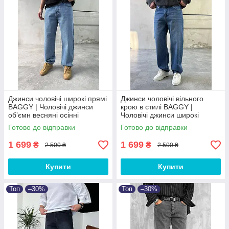
Джинси чоловічі широкі прямі
Джинси чоловічі вільного
BAGGY | Чоловічі джинси
крою в стилі BAGGY |
обʼємн весняні осінні
Чоловічі джинси широкі
Туреччина
весняні осінні Баггі
Готово до відправки
Готово до відправки
1 699
1 699
₴
₴
2 500 ₴
2 500 ₴
Купити
Купити
Топ
–30%
Топ
–30%