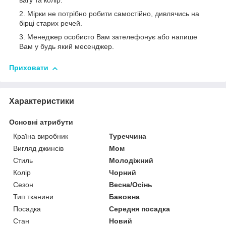
вагу та колір.
Мірки не потрібно робити самостійно, дивлячись на
бірці старих речей.
Менеджер особисто Вам зателефонує або напише
Вам у будь який месенджер.
Приховати
Характеристики
Основні атрибути
Країна виробник
Туреччина
Вигляд джинсів
Мом
Стиль
Молодіжний
Колір
Чорний
Сезон
Весна/Осінь
Тип тканини
Бавовна
Посадка
Середня посадка
Стан
Новий