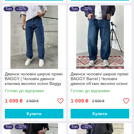
Топ
–32%
Топ
–32%
Джинси чоловічі широкі прямі
Джинси чоловічі широкі прямі
BAGGY | Чоловічі джинси
BAGGY Barrel | Чоловічі
класика весняні осінні Baggy
джинси обʼємн весняні осінні
Baggy
Готово до відправки
Готово до відправки
1 699
1 699
₴
₴
2 500 ₴
2 500 ₴
Купити
Купити
Топ
–32%
Топ
–32%