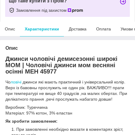
Що таке купити з Пром?
Замовлення під захистом
Опис
Характеристики
Доставка
Оплата
Умови 
Опис
Джинси чоловічі демисезонні широкі
МОМ | Чоловічі джинси мом весняні
осінні МЕН 45977
Чо
ловічі
джинси які мають практичний і універсальний колір.
Верх із бавовны прослужить не один рік. ВАЖЛИВО!!! прати
при температурі не вище 40 градусів ,на малих обертах. При
делікатного прання ,речі прослужать набагато довше!
Виробник: Туреччина
Матеріал: 97% котон, 3% еластан
Як зробити замовлення:
При замовленні необхідно вказати в коментарях зріст,