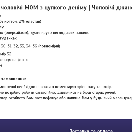
чоловічі MOM з цупкого деніму | Чоловічі джинс
ка
8% коттон, 2% еластан)
key
но (оверсайзом), дуже круто виглядають наживо
 ґудзиках
30, 31, 32, 33, 34, 36 (повномірні)
мір 32 :
хлопця на фото:
см
 замовлення:
мовленні необхідно вказати в коментарях зріст, вагу та колір.
не потрібно робити самостійно, дивлячись на бірці старих речей.
жер особисто Вам зателефонує або напише Вам у будь який месендже
Доставка та оплата