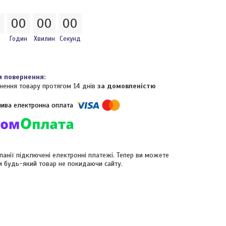
0
0
0
0
0
0
0
Годин
Хвилин
Секунд
нення товару протягом 14 днів
за домовленістю
панії підключені електронні платежі. Тепер ви можете
и будь-який товар не покидаючи сайту.