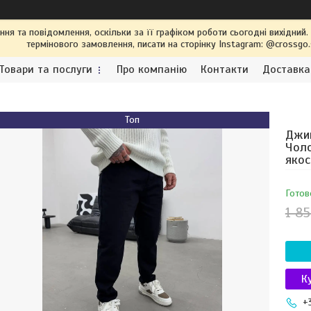
я та повідомлення, оскільки за її графіком роботи сьогодні вихідний
термінового замовлення, писати на сторінку Instagram: @crossgo
Товари та послуги
Про компанію
Контакти
Доставка
Топ
Джин
Чоло
якос
Готов
1 85
К
+