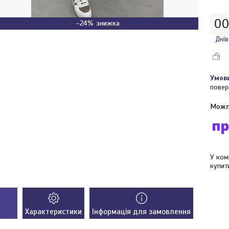
0
–24%
Днів
повер
У ком
купит
Характеристики
Інформація для замовлення