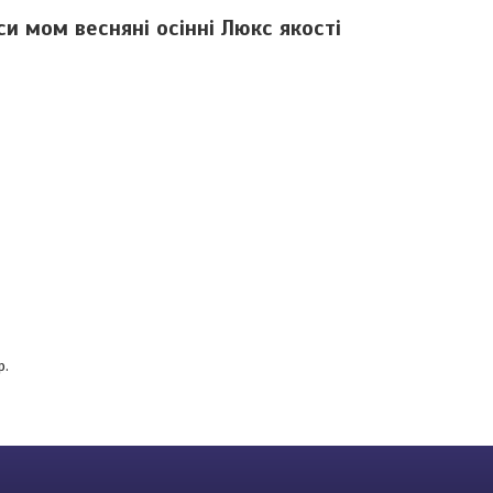
и мом весняні осінні Люкс якості
р.