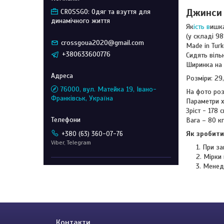
Джинси 
CROSSGO: Одяг та взуття для
динамічного життя
Як
ість в
иш
(у складі 9
crossgoua2020@gmail.com
Made in Tur
+380633600776
Сидять віль
Ширинка на
Розміри: 29, 
76000, вул. Матейка 19, Івано-
На фото роз
Франківськ, Україна
Параметри 
Зріст - 178 
Вага – 80 кг
Як зробити
+380 (63) 360-07-76
Viber, Telegram
При за
Мірки 
Менед
Контакти