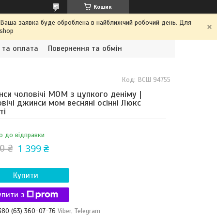
Кошик
. Ваша заявка буде оброблена в найближчий робочий день. Для
.shop
 та оплата
Повернення та обмін
Код:
ВСШ 94755
си чоловічі MOM з цупкого деніму |
вічі джинси мом весняні осінні Люкс
ті
о до відправки
1 399 ₴
0 ₴
Купити
упити з
380 (63) 360-07-76
Viber, Telegram