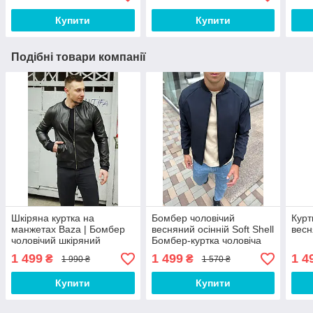
Купити
Купити
Подібні товари компанії
Шкіряна куртка на
Бомбер чоловічий
Курт
манжетах Baza | Бомбер
весняний осінній Soft Shell
весн
чоловічий шкіряний
Бомбер-куртка чоловіча
весняний осінній.
+3 - +18
1 499
1 499
1 4
₴
₴
1 990 ₴
1 570 ₴
Купити
Купити