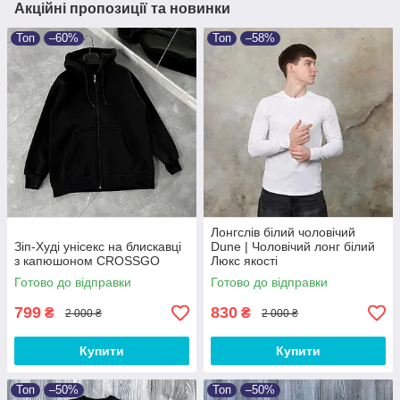
Акційні пропозиції та новинки
Топ
–60%
Топ
–58%
Лонгслів білий чоловічий
Зіп-Худі унісекс на блискавці
Dune | Чоловічий лонг білий
з капюшоном CROSSGO
Люкс якості
Готово до відправки
Готово до відправки
799
830
₴
₴
2 000 ₴
2 000 ₴
Купити
Купити
Топ
–50%
Топ
–50%