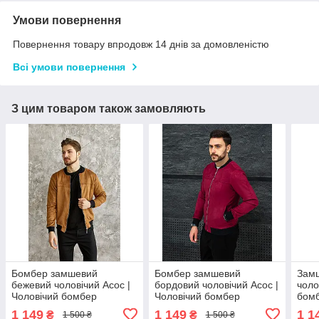
Умови повернення
Повернення товару впродовж 14 днів за домовленістю
Всі умови повернення
З цим товаром також замовляють
Бомбер замшевий
Бомбер замшевий
Зам
бежевий чоловічий Асос |
бордовий чоловічий Асос |
чоло
Чоловічий бомбер
Чоловічий бомбер
бомб
замшевий ЛЮКС якість
замшевий BW 54490
FIC 
1 149
1 149
1 1
₴
₴
1 500 ₴
1 500 ₴