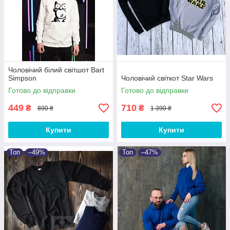
Чоловічий білий світшот Bart
Simpson
Чоловічий світкот Star Wars
Готово до відправки
Готово до відправки
449
710
₴
₴
890 ₴
1 390 ₴
Купити
Купити
Топ
–49%
Топ
–47%