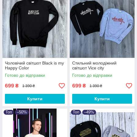
Чоловічий світшот Black is my
Стильний молодіжний
Happy Color
світшот Vice city
Готово до відправки
Готово до відправки
699
699
₴
₴
1 390 ₴
1 390 ₴
Купити
Купити
Топ
–50%
Топ
–49%