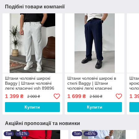
Подібні товари компанії
Штани чоловічі широкі
Штани чоловічі широкі в
Штан
Baggy | Штани чоловічі
стилі Baggy | Штани
крою
легкі класичні vsh 89896
чоловічі легкі класичні
чоло
Оверсайз
1 399
1 699
1 3
₴
₴
2 000 ₴
2 500 ₴
Купити
Купити
Акційні пропозиції та новинки
Топ
–51%
Топ
–45%