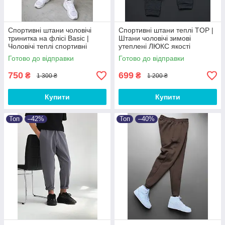
Спортивні штани чоловічі
Спортивні штани теплі TOP |
тринитка на флісі Basic |
Штани чоловічі зимові
Чоловічі теплі спортивні
утеплені ЛЮКС якості
штани від XS до 3XL
Готово до відправки
Готово до відправки
750
699
₴
₴
1 300 ₴
1 200 ₴
Купити
Купити
Топ
–42%
Топ
–40%