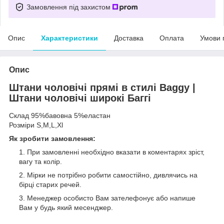
Замовлення під захистом
Опис
Характеристики
Доставка
Оплата
Умови 
Опис
Штани чоловічі прямі в стилі Baggy |
Штани чоловічі широкі Баггі
Склад 95%бавовна 5%еластан
Розміри S,M,L,Xl
Як зробити замовлення:
При замовленні необхідно вказати в коментарях зріст,
вагу та колір.
Мірки не потрібно робити самостійно, дивлячись на
бірці старих речей.
Менеджер особисто Вам зателефонує або напише
Вам у будь який месенджер.