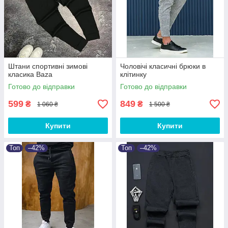
Штани спортивні зимові
Чоловічі класичні брюки в
класика Baza
клітинку
Готово до відправки
Готово до відправки
599
849
₴
₴
1 060 ₴
1 500 ₴
Купити
Купити
Топ
–42%
Топ
–42%