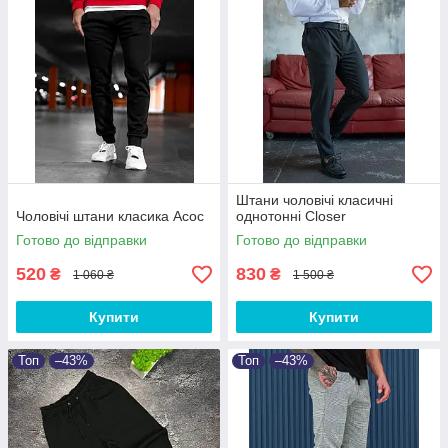
Штани чоловічі класичні
Чоловічі штани класика Асос
однотонні Closer
Готово до відправки
Готово до відправки
520
830
₴
₴
1 060 ₴
1 500 ₴
Купити
Купити
Топ
–43%
Топ
–43%