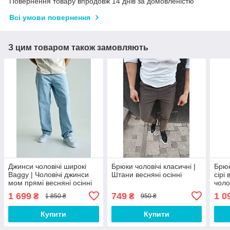
Повернення товару впродовж 14 днів за домовленістю
Всі умови повернення
З цим товаром також замовляють
Джинси чоловічі широкі
Брюки чоловічі класичні |
Брюк
Baggy | Чоловічі джинси
Штани весняні осінні
сірі 
мом прямі весняні осінні
чоло
груф 544477
Чол-
1 699
749
1 0
₴
₴
1 850 ₴
950 ₴
Купити
Купити