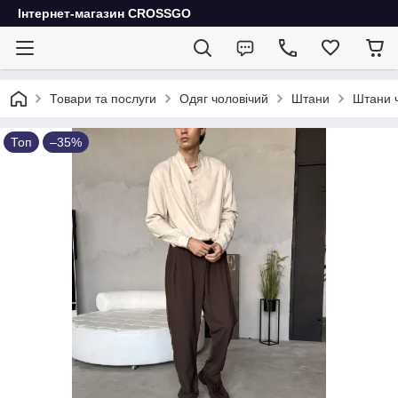
Інтернет-магазин CROSSGO
Товари та послуги
Одяг чоловічий
Штани
Штани ч
Топ
–35%