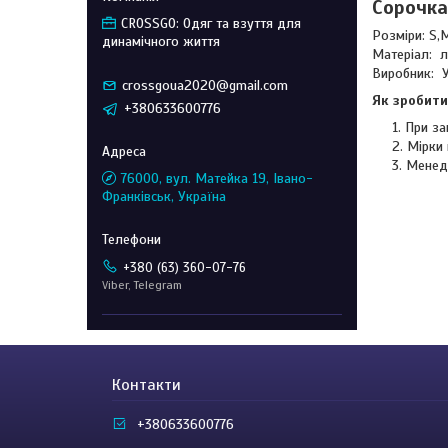
Сорочка
CROSSGO: Одяг та взуття для
Розміри: S,M
динамічного життя
Матеріал: 
Виробник: 
crossgoua2020@gmail.com
Як зробити
+380633600776
При за
Мірки 
Менед
76000, вул. Матейка 19, Івано-
Франківськ, Україна
+380 (63) 360-07-76
Viber, Telegram
Контакти
+380633600776