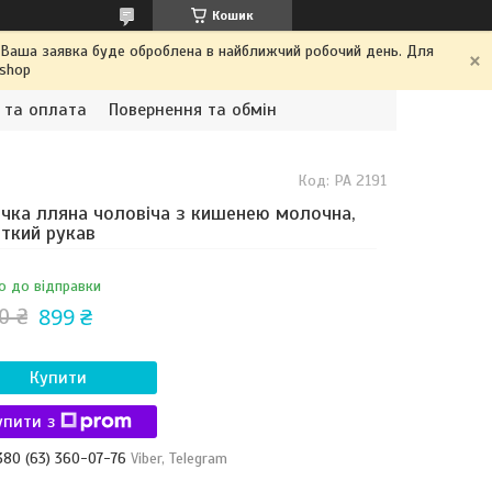
Кошик
. Ваша заявка буде оброблена в найближчий робочий день. Для
.shop
 та оплата
Повернення та обмін
Код:
РА 2191
чка лляна чоловіча з кишенею молочна,
ткий рукав
о до відправки
899 ₴
0 ₴
Купити
упити з
380 (63) 360-07-76
Viber, Telegram