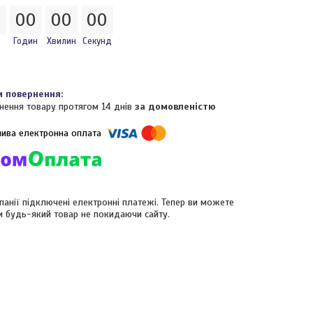
0
0
0
0
0
0
0
Годин
Хвилин
Секунд
нення товару протягом 14 днів
за домовленістю
панії підключені електронні платежі. Тепер ви можете
и будь-який товар не покидаючи сайту.