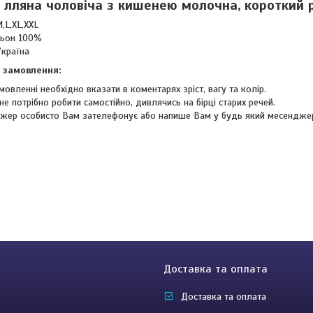
 лляна чоловіча з кишенею молочна, короткий 
,L,XL,XXL
льон 100%
Україна
 замовлення:
мовленні необхідно вказати в коментарях зріст, вагу та колір.
не потрібно робити самостійно, дивлячись на бірці старих речей.
жер особисто Вам зателефонує або напише Вам у будь який месендже
Доставка та оплата
Доставка та оплата