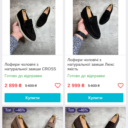
Лофери чоловічі з
Лофери чоловічі з
натуральної замши Люкс
натуральної замши CROSS
якість
Готово до відправки
Готово до відправки
2 899
2 999
₴
₴
5 600 ₴
5 600 ₴
Купити
Купити
Топ
–46%
Топ
–46%