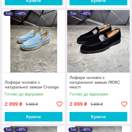
Купити
Купити
Топ
–48%
Топ
–48%
Лофери чоловічі з
Лофери чоловічі з
натуральної замши ЛЮКС
натуральної замши Crossgo
якості
Готово до відправки
Готово до відправки
2 899
2 899
₴
₴
5 600 ₴
5 600 ₴
Купити
Купити
Топ
–48%
Топ
–46%