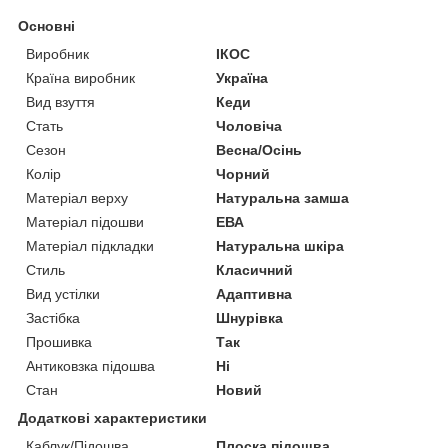
Основні
Виробник
ІКОС
Країна виробник
Україна
Вид взуття
Кеди
Стать
Чоловіча
Сезон
Весна/Осінь
Колір
Чорний
Матеріал верху
Натуральна замша
Матеріал підошви
ЕВА
Матеріал підкладки
Натуральна шкіра
Стиль
Класичний
Вид устілки
Адаптивна
Застібка
Шнурівка
Прошивка
Так
Антиковзка підошва
Ні
Стан
Новий
Додаткові характеристики
Каблук/Підошва
Плоска підошва