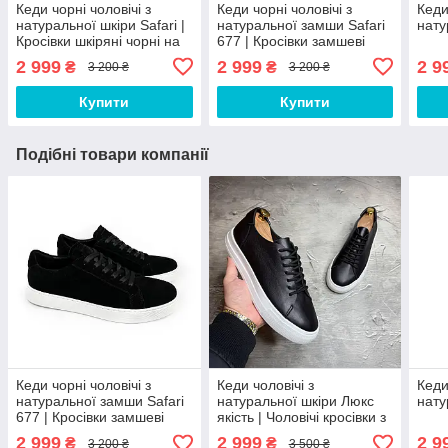
Кеди чорні чоловічі з
Кеди чорні чоловічі з
Кеди
натуральної шкіри Safari |
натуральної замши Safari
нату
Кросівки шкіряні чорні на
677 | Кросівки замшеві
осінь ЛЮКС якості
чорні на осінь ЛЮКС
2 999
2 999
2 9
₴
₴
3 200 ₴
3 200 ₴
якості
Купити
Купити
Подібні товари компанії
Кеди чорні чоловічі з
Кеди чоловічі з
Кеди
натуральної замши Safari
натуральної шкіри Люкс
нату
677 | Кросівки замшеві
якість | Чоловічі кросівки з
чорні на осінь ЛЮКС
натуральної замши
2 999
2 999
2 9
₴
₴
3 200 ₴
3 500 ₴