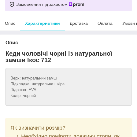
Замовлення під захистом
Опис
Характеристики
Доставка
Оплата
Умови 
Опис
Кеди чоловічі чорні із натуральної
замши Ікос 712
Верх: натуральний замш
Підкладка: натуральна шкіра
Підошва: EVA
Колір: чорний
Як визначити розмір?
Необхідно поміряти довжину стопи, як