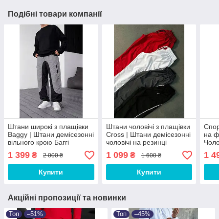
Подібні товари компанії
Штани широкі з плащівки
Штани чоловічі з плащівки
Спор
Baggy | Штани демісезонні
Cross | Штани демісезонні
на ф
вільного крою Баггі
чоловічі на резинці
Чоло
спор
1 399
1 099
1 4
₴
₴
2 000 ₴
1 600 ₴
Купити
Купити
Акційні пропозиції та новинки
Топ
–51%
Топ
–45%