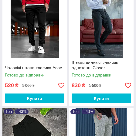
Штани чоловічі класичні
Чоловічі штани класика Асос
однотонні Closer
Готово до відправки
Готово до відправки
520
830
₴
₴
1 060 ₴
1 500 ₴
Купити
Купити
Топ
–43%
Топ
–43%