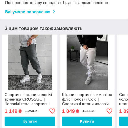
Повернення товару впродовж 14 днів за домовленістю
Всі умови повернення
З цим товаром також замовляють
Спортивні штани чоловічі
Штани спортивні зимові на
Спор
тринитка CROSSGO |
флісі чоловічі Cold |
чоло
Чоловічі теплі спортивні
Спортивні штани чоловічі
штан
штани.
теплі fic-56799
479
1 149
1 049
1 0
₴
₴
1 250 ₴
1 300 ₴
Купити
Купити