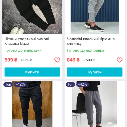
Штани спортивні зимові
Чоловічі класичні брюки в
класика Baza
клітинку
Готово до відправки
Готово до відправки
599
849
₴
₴
1 060 ₴
1 500 ₴
Купити
Купити
Топ
–42%
Топ
–42%