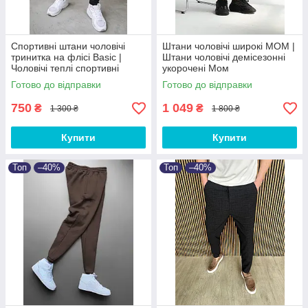
Спортивні штани чоловічі
Штани чоловічі широкі МОМ |
тринитка на флісі Basic |
Штани чоловічі демісезонні
Чоловічі теплі спортивні
укорочені Мом
штани від XS до 3XL
Готово до відправки
Готово до відправки
750
1 049
₴
₴
1 300 ₴
1 800 ₴
Купити
Купити
Топ
–40%
Топ
–40%