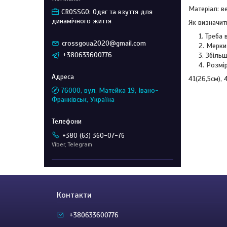
Матеріал: ве
CROSSGO: Одяг та взуття для
динамічного життя
Як визначит
Треба 
crossgoua2020@gmail.com
Мерки 
+380633600776
Збільш
Розмір
41(26,5см), 
76000, вул. Матейка 19, Івано-
Франківськ, Україна
+380 (63) 360-07-76
Viber, Telegram
Контакти
+380633600776