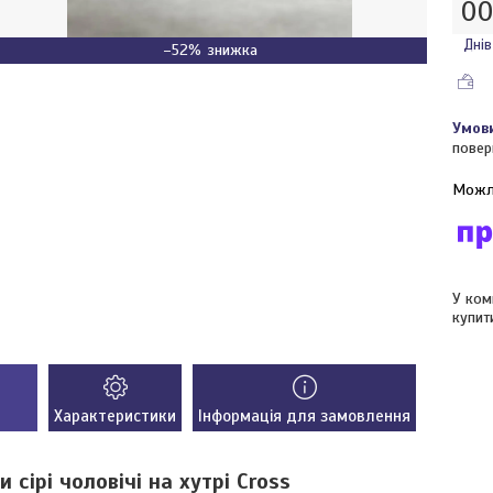
0
Днів
–52%
повер
У ком
купит
Характеристики
Інформація для замовлення
 сірі чоловічі на хутрі Cross