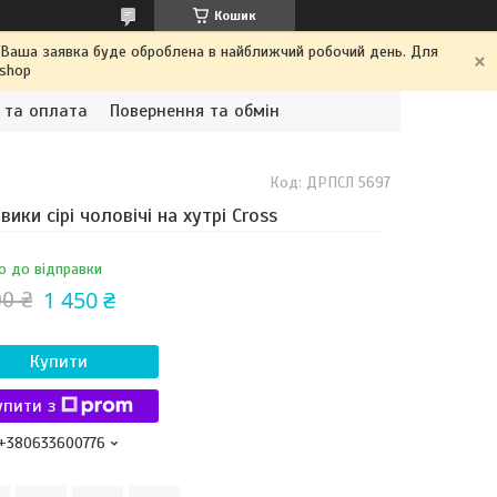
Кошик
. Ваша заявка буде оброблена в найближчий робочий день. Для
.shop
 та оплата
Повернення та обмін
Код:
ДРПСЛ 5697
вики сірі чоловічі на хутрі Cross
о до відправки
1 450 ₴
00 ₴
Купити
упити з
+380633600776