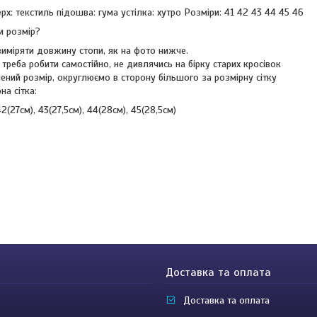
рх: текстиль підошва: гума устілка: хутро Розміри: 41 42 43 44 45 46
и розмір?
виміряти довжину стопи, як на фото нижче.
треба робити самостійно, не дивлячись на бірку старих кросівок
ений розмір, округлюємо в сторону більшого за розмірну сітку
на сітка:
42(27см), 43(27,5см), 44(28см), 45(28,5см)
Доставка та оплата
Доставка та оплата