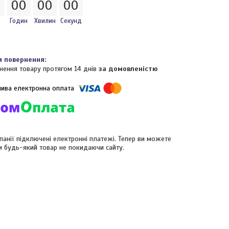
0
0
0
0
0
0
0
Годин
Хвилин
Секунд
нення товару протягом 14 днів
за домовленістю
панії підключені електронні платежі. Тепер ви можете
и будь-який товар не покидаючи сайту.