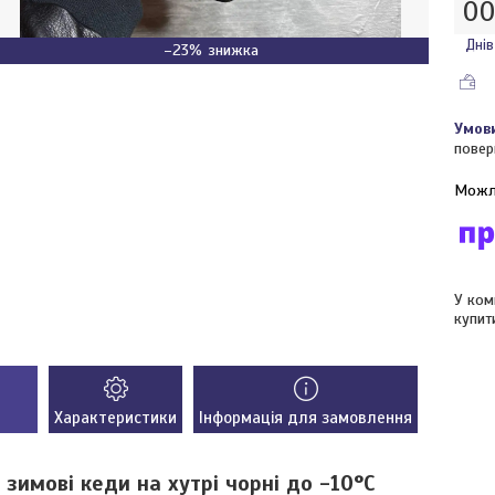
0
Днів
–23%
повер
У ком
купит
Характеристики
Інформація для замовлення
 зимові кеди на хутрі чорні до -10°С