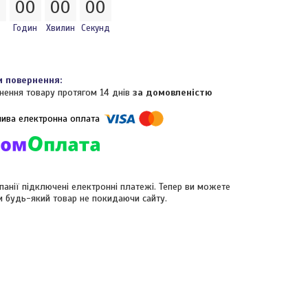
0
0
0
0
0
0
0
Годин
Хвилин
Секунд
нення товару протягом 14 днів
за домовленістю
панії підключені електронні платежі. Тепер ви можете
и будь-який товар не покидаючи сайту.