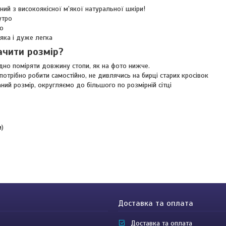
ний з високоякісної м'якої натуральної шкіри!
утро
ро
яка і дуже легка
ачити розмір?
дно поміряти довжину стопи, як на фото нижче.
потрібно робити самостійно, не дивлячись на бирці старих кросівок
ний розмір, округляємо до більшого по розмірній сітці
м)
Доставка та оплата
Доставка та оплата