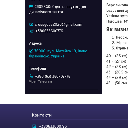
Верх викона
CROSSGO: Одяг та взуття для
Всередині х
динамічного життя
Устілка хут
Підошва: М'
crossgoua2020@gmail.com
Як визн
+380633600776
Необхі
Мірки 
Отрима
76000, вул. Матейка 19, Івано-
40 - (26 см)
Франківськ, Україна
41 - (27 см)
42 - (28 см)
43 - (28.5 с
+380 (63) 360-07-76
44 - (29 см)
Viber, Telegram
45 - (30 см)
Контакти
+380633600776