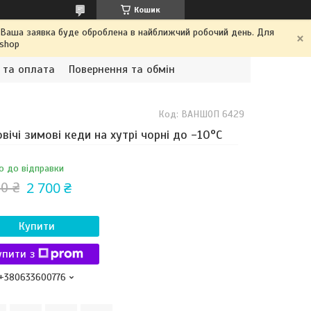
Кошик
. Ваша заявка буде оброблена в найближчий робочий день. Для
.shop
 та оплата
Повернення та обмін
Код:
ВАНШОП 6429
вічі зимові кеди на хутрі чорні до -10°С
о до відправки
2 700 ₴
0 ₴
Купити
упити з
+380633600776