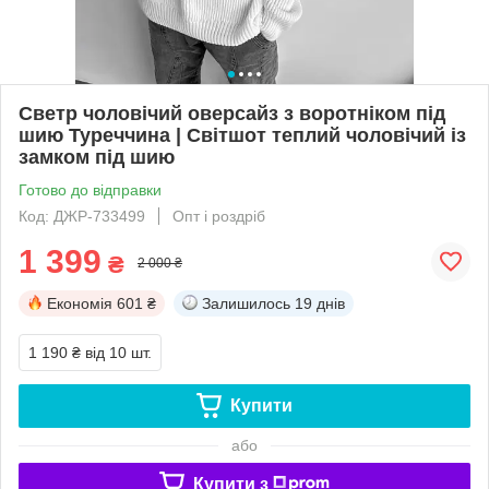
Светр чоловічий оверсайз з воротніком під
шию Туреччина | Світшот теплий чоловічий із
замком під шию
Готово до відправки
Код: ДЖР-733499
Опт і роздріб
1 399
₴
2 000 ₴
Економія
601 ₴
Залишилось
19 днів
1 190 ₴
від 10 шт.
Купити
або
Купити з