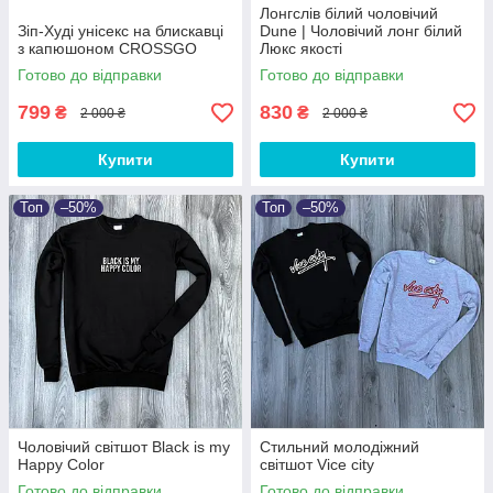
Лонгслів білий чоловічий
Зіп-Худі унісекс на блискавці
Dune | Чоловічий лонг білий
з капюшоном CROSSGO
Люкс якості
Готово до відправки
Готово до відправки
799
830
₴
₴
2 000 ₴
2 000 ₴
Купити
Купити
Топ
–50%
Топ
–50%
Чоловічий світшот Black is my
Стильний молодіжний
Happy Color
світшот Vice city
Готово до відправки
Готово до відправки