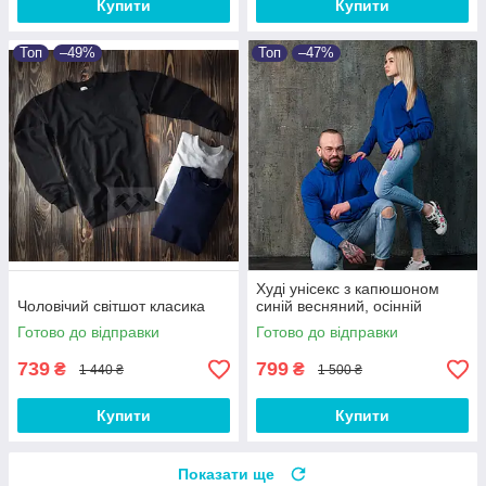
Купити
Купити
Топ
–49%
Топ
–47%
Худі унісекс з капюшоном
Чоловічий світшот класика
синій весняний, осінній
Готово до відправки
Готово до відправки
739
799
₴
₴
1 440 ₴
1 500 ₴
Купити
Купити
Показати ще