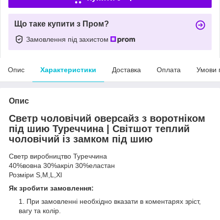
Що таке купити з Пром?
Замовлення під захистом
Опис
Характеристики
Доставка
Оплата
Умови 
Опис
Светр чоловічий оверсайз з воротніком
під шию Туреччина | Світшот теплий
чоловічий із замком під шию
Светр виробництво Туреччина
40%вовна 30%акріл 30%еластан
Розміри S,M,L,Xl
Як зробити замовлення:
При замовленні необхідно вказати в коментарях зріст,
вагу та колір.