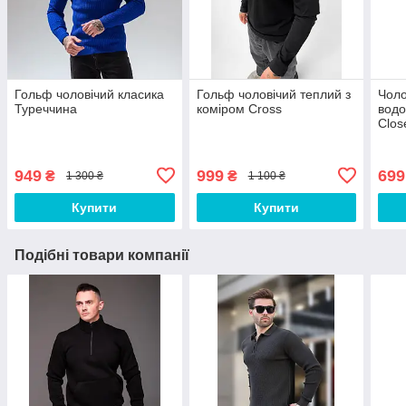
Гольф чоловічий класика
Гольф чоловічий теплий з
Чоло
Туреччина
коміром Cross
водо
Clos
949
999
699
₴
₴
1 300 ₴
1 100 ₴
Купити
Купити
Подібні товари компанії