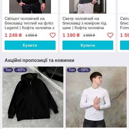
Світшот чоловічий на
Светр чоловічий на
Світ
блискавці теплий на флісі
блискавці з коміром під
блис
Legend | Кофта чоловіча з
шию | Кофта чоловіча
Fomo
начосом з коміром під
чорна МЕЛ-5366
начо
1 249
1 190
1 5
₴
₴
1 500 ₴
1 500 ₴
шию
шию
Купити
Купити
Акційні пропозиції та новинки
Топ
–60%
Топ
–58%