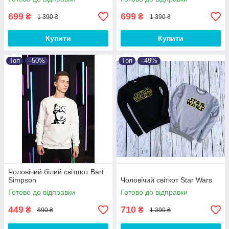
699
699
₴
₴
1 390 ₴
1 390 ₴
Купити
Купити
Топ
–50%
Топ
–49%
Чоловічий білий світшот Bart
Simpson
Чоловічий світкот Star Wars
Готово до відправки
Готово до відправки
449
710
₴
₴
890 ₴
1 390 ₴