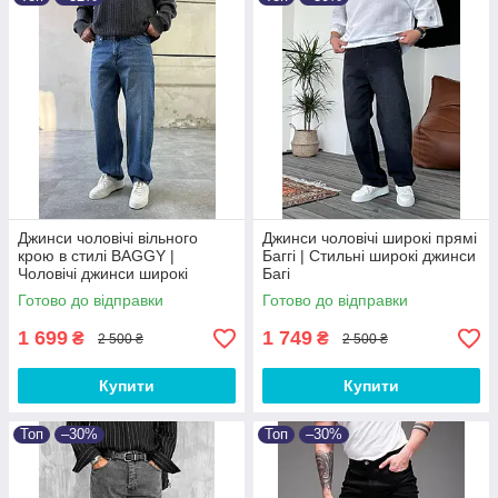
Джинси чоловічі вільного
Джинси чоловічі широкі прямі
крою в стилі BAGGY |
Баггі | Стильні широкі джинси
Чоловічі джинси широкі
Багі
весняні осінні Баггі
Готово до відправки
Готово до відправки
1 699
1 749
₴
₴
2 500 ₴
2 500 ₴
Купити
Купити
Топ
–30%
Топ
–30%