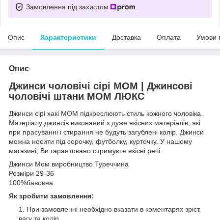
Замовлення під захистом
Опис
Характеристики
Доставка
Оплата
Умови 
Опис
Джинси чоловічі сірі MOM | Джинсові
чоловічі штани МОМ ЛЮКС
Джинси сірі хакі MOM підкреслюють стиль кожного чоловіка.
Матеріалу джинсів виконаний з дуже якісних матеріалів, які
при прасуванні і стирання не будуть загублені колір. Джинси
можна носити під сорочку, футболку, курточку. У нашому
магазині, Ви гарантовано отримуєте якісні речі.
Джинси Мом виробництво Туреччина
Розміри 29-36
100%бавовна
Як зробити замовлення:
При замовленні необхідно вказати в коментарях зріст,
вагу та колір.