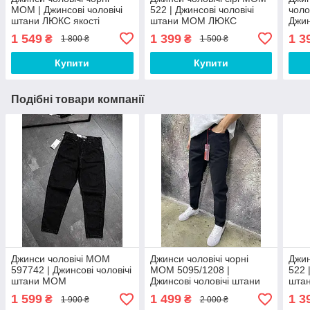
MOM | Джинсові чоловічі
522 | Джинсові чоловічі
чоло
штани ЛЮКС якості
штани МОМ ЛЮКС
Джин
МОМ
1 549
1 399
1 3
₴
₴
1 800 ₴
1 500 ₴
Купити
Купити
Подібні товари компанії
Джинси чоловічі MOM
Джинси чоловічі чорні
Джин
597742 | Джинсові чоловічі
MOM 5095/1208 |
522 
штани МОМ
Джинсові чоловічі штани
шта
МОМ ЛЮКС
1 599
1 499
1 3
₴
₴
1 900 ₴
2 000 ₴