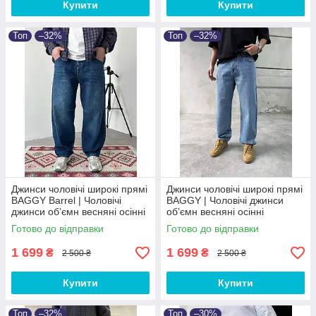
Купити
Купити
Топ
–32%
Топ
–32%
Джинси чоловічі широкі прямі
Джинси чоловічі широкі прямі
BAGGY Barrel | Чоловічі
BAGGY | Чоловічі джинси
джинси обʼємн весняні осінні
обʼємн весняні осінні
Baggy
Туреччина
Готово до відправки
Готово до відправки
1 699
1 699
₴
₴
2 500 ₴
2 500 ₴
Купити
Купити
Топ
–32%
Топ
–30%