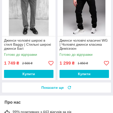
Джинси чоловічі широкі в
Джинси чоловічі класичні WG
стилі Baggy | Стильні широкі
| Чоловічі джинси класика
джинси Багі
Демісезон
Готово до відправки
Готово до відправки
1 749
1 299
₴
₴
2 500 ₴
1 850 ₴
Купити
Купити
Показати ще
Про нас
99% позитивних з 443 відгуків за рік