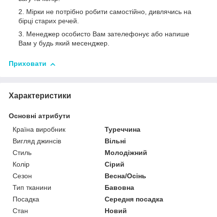
Мірки не потрібно робити самостійно, дивлячись на
бірці старих речей.
Менеджер особисто Вам зателефонує або напише
Вам у будь який месенджер.
Приховати
Характеристики
Основні атрибути
Країна виробник
Туреччина
Вигляд джинсів
Вільні
Стиль
Молодіжний
Колір
Сірий
Сезон
Весна/Осінь
Тип тканини
Бавовна
Посадка
Середня посадка
Стан
Новий