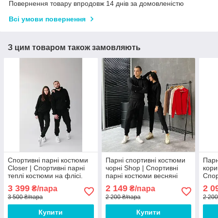
Повернення товару впродовж 14 днів за домовленістю
Всі умови повернення
З цим товаром також замовляють
Спортивні парні костюми
Парні спортивні костюми
Парн
Closer | Спортивні парні
чорні Shop | Спортивні
кори
теплі костюми на флісі.
парні костюми весняні
Спор
осінні
весн
3 399
2 149
2 0
₴/пара
₴/пара
3 500 ₴/пара
2 200 ₴/пара
2 200
Купити
Купити