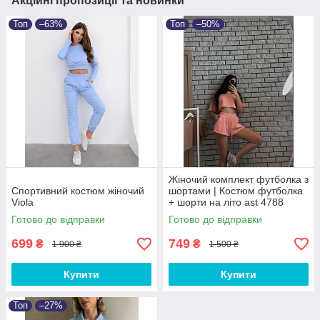
Акційні пропозиції та новинки
Топ
–63%
Топ
–50%
Жіночий комплект футболка з
Спортивний костюм жіночий
шортами | Костюм футболка
Viola
+ шорти на літо ast 4788
Готово до відправки
Готово до відправки
699
749
₴
₴
1 900 ₴
1 500 ₴
Купити
Купити
Топ
–27%