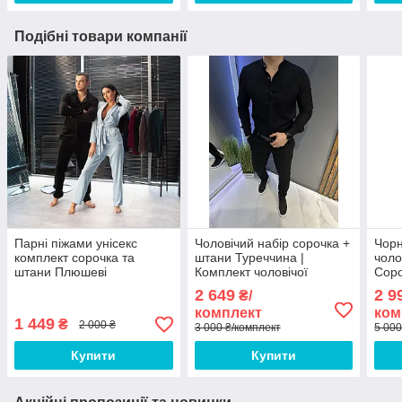
Подібні товари компанії
Парні піжами унісекс
Чоловічий набір сорочка +
Чорн
комплект сорочка та
штани Туреччина |
чоло
штани Плюшеві
Комплект чоловічої
Соро
сорочки та штанів ЛЮКС
100
2 649
2 9
₴/
якості
комплект
ком
1 449
₴
2 000 ₴
3 000 ₴/комплект
5 000
Купити
Купити