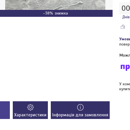
0
–38%
Днів
повер
У ком
купит
Характеристики
Інформація для замовлення