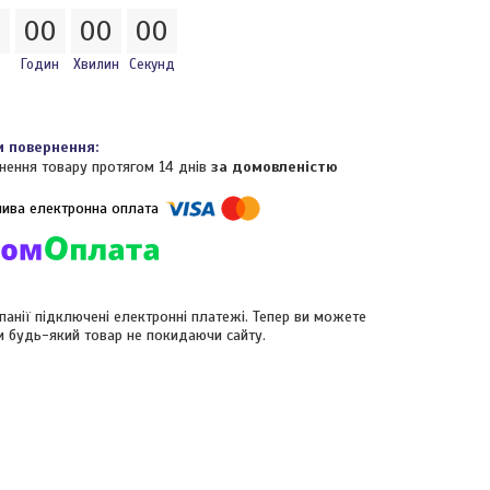
0
0
0
0
0
0
0
Годин
Хвилин
Секунд
нення товару протягом 14 днів
за домовленістю
панії підключені електронні платежі. Тепер ви можете
и будь-який товар не покидаючи сайту.