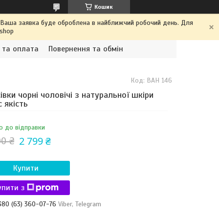
Кошик
. Ваша заявка буде оброблена в найближчий робочий день. Для
.shop
 та оплата
Повернення та обмін
Код:
ВАН 146
івки чорні чоловічі з натуральної шкіри
 якість
о до відправки
2 799 ₴
00 ₴
Купити
упити з
380 (63) 360-07-76
Viber, Telegram