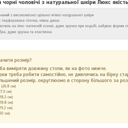
и чорні чоловічі з натуральної шкіри Люкс якіст
наний з високоякісної щільної м'якої натуральної шкіри
: перфорована сіточка, ніжка дихає
текстиль на піно-латексній основі, дуже зручна при ходьбі, набуває форми с
Ева, дуже зручна та еластична
ачити розмір?
ба виміряти довжину стопи, як на фото нижче.
ки треба робити самостійно, не дивлячись на бірку ста
льшений розмір, округлюємо в сторону більшого за ро
 (26.8 см)
27.3 см)
28.2 см)
28.8 см)
29.2 см)
30 см)