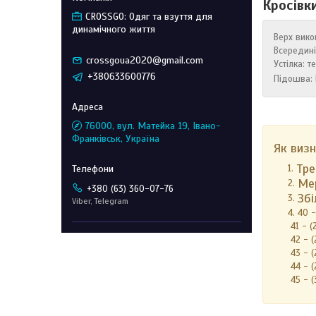
Кросівк
CROSSGO: Одяг та взуття для
динамічного життя
Верх вико
Всередині
crossgoua2020@gmail.com
Устілка: 
+380633600776
Підошва: 
76000, вул. Матейка 19, Івано-
Франківськ, Україна
Як визн
Тре
Мер
+380 (63) 360-07-76
Збі
Viber, Telegram
40 -
41 - (
42 - (
43 - (
44 - (
45 - (