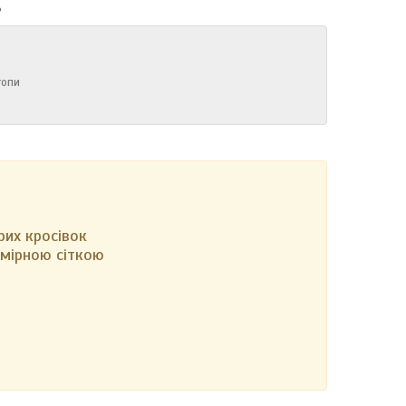
ь
топи
рих кросівок
змірною сіткою