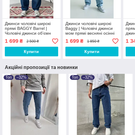
Джинси чоловічі широкі
Джинси чоловічі широкі
Джин
прямі BAGGY Barrel |
Baggy | Чоловічі джинси
прям
Чоловічі джинси обʼємн
мом прямі весняні осінні
джин
весняні осінні Baggy
груф 544477
осінні
1 699
1 699
1 3
₴
₴
2 500 ₴
1 850 ₴
Купити
Купити
Акційні пропозиції та новинки
Топ
–32%
Топ
–32%