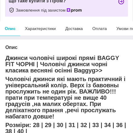
Що таке купити з Пром?
Замовлення під захистом
Опис
Характеристики
Доставка
Оплата
Умови п
Опис
Джинси чоловічі широкі прямі BAGGY
FIT ЧОРНІ‎ | Чоловічі джинси чорні
класика весняні осінні Baggyg>>
Чоловічі джинси які мають практичний і
універсальний колір. Верх із бавовны
прослужить не один рік. ВАЖЛИВО!!!
прати при температурі не вище 40
градусів ,на малих обертах. При
делікатного прання ,речі прослужать
набагато довше!
Розміри: 28 | 29 | 30 | 31 | 32 | 33 | 34 | 36 |
38 | 40 |