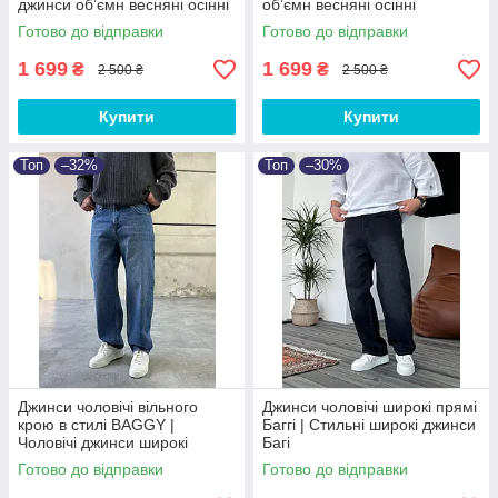
джинси обʼємн весняні осінні
обʼємн весняні осінні
Baggy
Туреччина
Готово до відправки
Готово до відправки
1 699
1 699
₴
₴
2 500 ₴
2 500 ₴
Купити
Купити
Топ
–32%
Топ
–30%
Джинси чоловічі вільного
Джинси чоловічі широкі прямі
крою в стилі BAGGY |
Баггі | Стильні широкі джинси
Чоловічі джинси широкі
Багі
весняні осінні Баггі
Готово до відправки
Готово до відправки