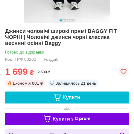
Джинси чоловічі широкі прямі BAGGY FIT
ЧОРНІ‎ | Чоловічі джинси чорні класика
весняні осінні Baggy
Готово до відправки
Код: ГРФ 00202
Роздріб
1 699
₴
2 500 ₴
Економія
801 ₴
Залишилось
21 день
Купити
або
Купити з