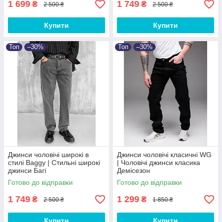
1 699
1 749
₴
₴
2 500 ₴
2 500 ₴
Купити
Купити
Топ
–30%
Топ
–30%
Джинси чоловічі широкі в
Джинси чоловічі класичні WG
стилі Baggy | Стильні широкі
| Чоловічі джинси класика
джинси Багі
Демісезон
Готово до відправки
Готово до відправки
1 749
1 299
₴
₴
2 500 ₴
1 850 ₴
Купити
Купити