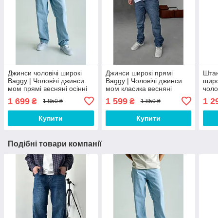
Джинси чоловічі широкі
Джинси широкі прямі
Штан
Baggy | Чоловічі джинси
Baggy | Чоловічі джинси
широ
мом прямі весняні осінні
мом класика весняні
чоло
груф 544477
осінні всш 5444
клас
1 699
1 599
1 2
₴
₴
1 850 ₴
1 850 ₴
Купити
Купити
Подібні товари компанії