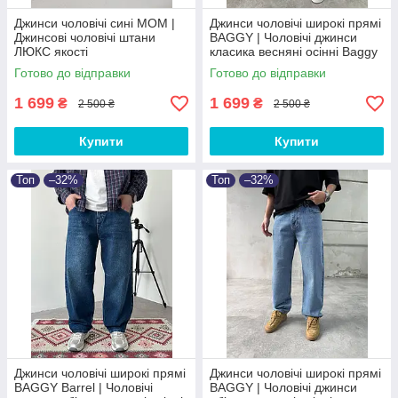
Джинси чоловічі сині MOM |
Джинси чоловічі широкі прямі
Джинсові чоловічі штани
BAGGY | Чоловічі джинси
ЛЮКС якості
класика весняні осінні Baggy
Готово до відправки
Готово до відправки
1 699
1 699
₴
₴
2 500 ₴
2 500 ₴
Купити
Купити
Топ
–32%
Топ
–32%
Джинси чоловічі широкі прямі
Джинси чоловічі широкі прямі
BAGGY Barrel | Чоловічі
BAGGY | Чоловічі джинси