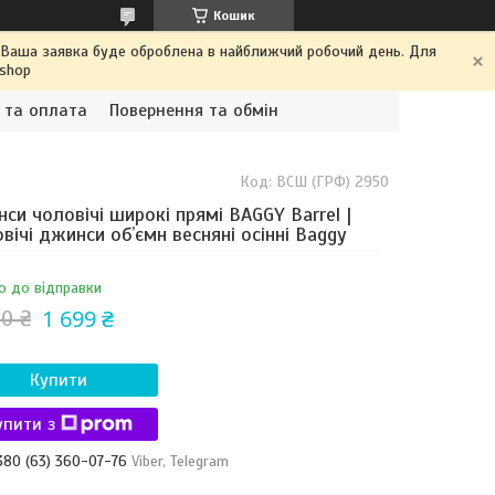
Кошик
. Ваша заявка буде оброблена в найближчий робочий день. Для
.shop
 та оплата
Повернення та обмін
Код:
ВСШ (ГРФ) 2950
си чоловічі широкі прямі BAGGY Barrel |
вічі джинси обʼємн весняні осінні Baggy
о до відправки
1 699 ₴
0 ₴
Купити
упити з
380 (63) 360-07-76
Viber, Telegram