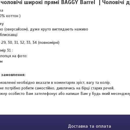
чоловічі широкі прямі BAGGY Barrel | Чоловічі д
шка
00% коттон )
key
но (оверсайзом), дуже круто виглядають наживо
 блискавці
 29, 30, 31, 32, 33, 34 (повномірні)
мір 31 :
хлопця на фото:
 см
 замовлення:
мовленні необхідно вказати в коментарях зріст, вагу та колір.
не потрібно робити самостійно, дивлячись на бірці старих речей.
жер особисто Вам зателефонує або напише Вам у будь який месендже
Доставка та оплата