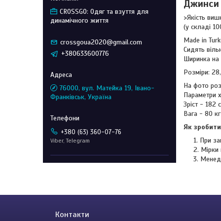
Джинси 
CROSSGO: Одяг та взуття для
>Якість ви
динамічного життя
(у складі 1
Made in Tur
crossgoua2020@gmail.com
Сидять віль
+380633600776
Ширинка на
Розміри: 28,
На фото роз
76000, вул. Матейка 19, Івано-
Параметри 
Франківськ, Україна
Зріст - 182
Вага - 80 кг
Як зробити
+380 (63) 360-07-76
При за
Viber, Telegram
Мірки 
Менед
Контакти