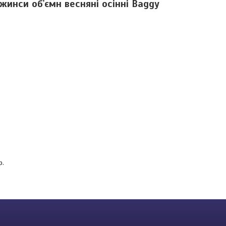
жинси обʼємн весняні осінні Baggy
р.