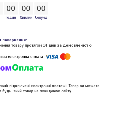
0
0
0
0
0
0
0
Годин
Хвилин
Секунд
нення товару протягом 14 днів
за домовленістю
панії підключені електронні платежі. Тепер ви можете
и будь-який товар не покидаючи сайту.