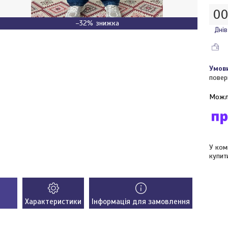
0
–32%
Днів
повер
У ком
купит
Характеристики
Інформація для замовлення