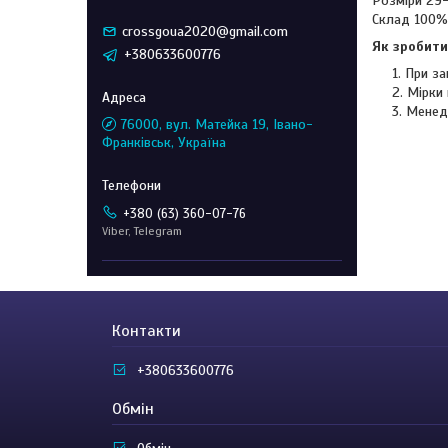
Розміри 29
Склад 100%
crossgoua2020@gmail.com
Як зробити
+380633600776
При за
Мірки 
Менед
76000, вул. Матейка 19, Івано-
Франківськ, Україна
+380 (63) 360-07-76
Viber, Telegram
Контакти
+380633600776
Обмін