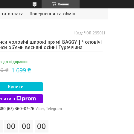
Кошик
 та оплата
Повернення та обмін
Код:
ЧОЛ 295011
си чоловічі широкі прямі BAGGY | Чоловічі
си обʼємн весняні осінні Туреччина
о до відправки
1 699 ₴
0 ₴
Купити
упити з
380 (63) 360-07-76
Viber, Telegram
0
0
0
0
0
0
0