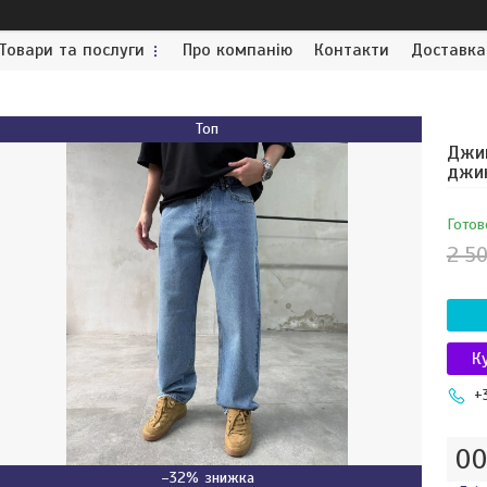
Товари та послуги
Про компанію
Контакти
Доставка
Топ
Джин
джин
Готов
2 50
К
+
0
–32%