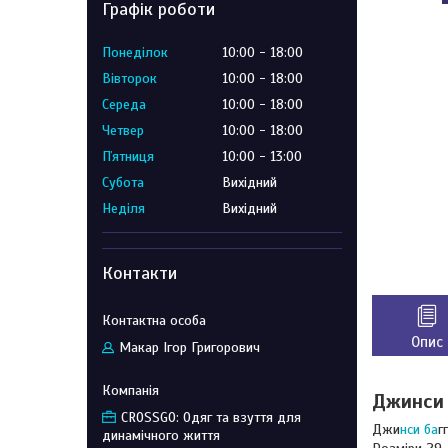
Графік роботи
Понеділок
10:00
18:00
Вівторок
10:00
18:00
Середа
10:00
18:00
Четвер
10:00
18:00
Пʼятниця
10:00
13:00
Субота
Вихідний
Неділя
Вихідний
Контакти
Опис
Макар Ігор Григорович
Джинси 
CROSSGO: Одяг та взуття для
Джи
нси ба
г
динамічного життя