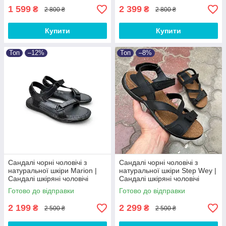
1 599
2 399
₴
₴
2 800 ₴
2 800 ₴
Купити
Купити
Топ
–12%
Топ
–8%
Сандалі чорні чоловічі з
Сандалі чорні чоловічі з
натуральної шкіри Marion |
натуральної шкіри Step Wey |
Сандалі шкіряні чоловічі
Сандалі шкіряні чоловічі
чорні
чорні
Готово до відправки
Готово до відправки
2 199
2 299
₴
₴
2 500 ₴
2 500 ₴