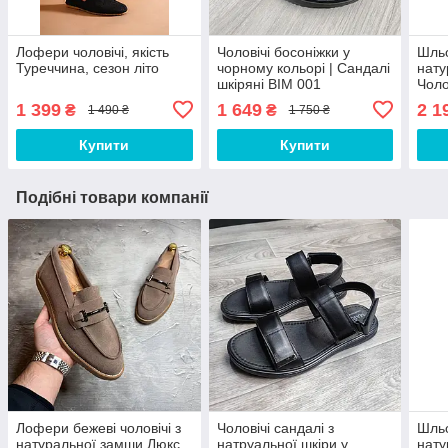
Лофери чоловічі, якість
Чоловічі босоніжки у
Шльо
Туреччина, сезон літо
чорному кольорі | Сандалі
нату
шкіряні BIM 001
Чоло
шльо
1 399
1 649
2 1
₴
₴
1 490 ₴
1 750 ₴
Купити
Купити
Подібні товари компанії
Лофери бежеві чоловічі з
Чоловічі сандалі з
Шльо
натуральної замши Люкс
натруальної шкіри у
нату