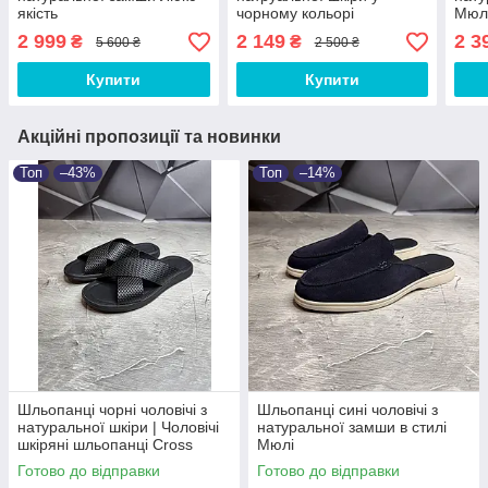
якість
чорному кольорі
Мюл
2 999
2 149
2 3
₴
₴
5 600 ₴
2 500 ₴
Купити
Купити
Акційні пропозиції та новинки
Топ
–43%
Топ
–14%
Шльопанці чорні чоловічі з
Шльопанці сині чоловічі з
натуральної шкіри | Чоловічі
натуральної замши в стилі
шкіряні шльопанці Cross
Мюлі
Готово до відправки
Готово до відправки