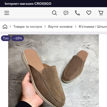
Інтернет-магазин CROSSGO
Товари та послуги
Взуття чоловіче
В'єтнамки / Шльоп
Топ
–18%