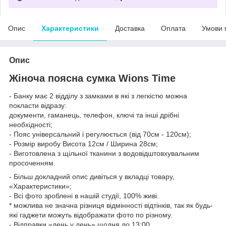
Опис
Характеристики
Доставка
Оплата
Умови 
Опис
Жіноча поясна сумка Wions Time
- Банку має 2 відділу з замками в які з легкістю можна
покласти відразу:
документи, гаманець, телефон, ключі та інші дрібні
необхідності;
- Пояс універсальний і регулюється (від 70см - 120см);
- Розмір виробу Висота 12см / Ширина 28см;
- Виготовлена з щільної тканини з водовідштовхувальним
просоченням.
- Більш докладний опис дивіться у вкладці товару,
«Характеристики»;
- Всі фото зроблені в нашій студії, 100% живі.
* можлива не значна різниця відмінності відтінків, так як будь-
які гаджети можуть відображати фото по різному.
- Відправки «день у день» щодня до 13:00,