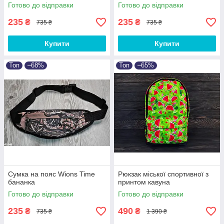
Готово до відправки
Готово до відправки
235
235
₴
₴
735 ₴
735 ₴
Купити
Купити
Топ
–68%
Топ
–65%
Сумка на пояс Wions Time
Рюкзак міської спортивної з
бананка
принтом кавуна
Готово до відправки
Готово до відправки
235
490
₴
₴
735 ₴
1 390 ₴