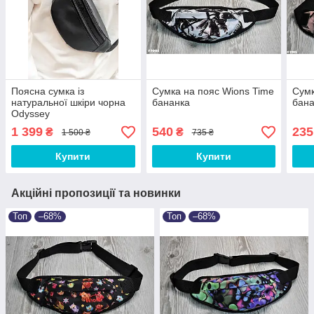
Поясна сумка із
Сумка на пояс Wions Time
Сумк
натуральної шкіри чорна
бананка
бан
Odyssey
1 399
540
235
₴
₴
1 500 ₴
735 ₴
Купити
Купити
Акційні пропозиції та новинки
Топ
–68%
Топ
–68%