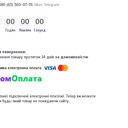
380 (63) 360-07-76
Viber, Telegram
0
0
0
0
0
0
0
Годин
Хвилин
Секунд
нення товару протягом 14 днів
за домовленістю
панії підключені електронні платежі. Тепер ви можете
и будь-який товар не покидаючи сайту.