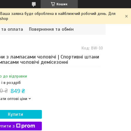
Кошик
. Ваша заявка буде оброблена в найближчий робочий день. Для
.shop
 та оплата
Повернення та обмін
Код:
BW-10
и з лампасами чоловічі | Спортивні штани
мпасами чоловічі демісезонні
о до відправки
 і в роздріб
849 ₴
0 ₴
ати оптові ціни
Купити
упити з