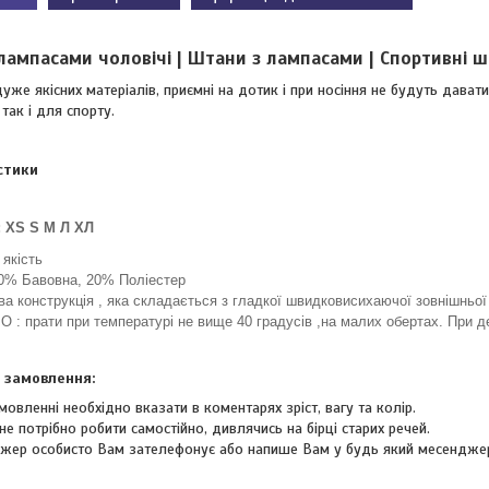
лампасами чоловічі | Штани з лампасами | Спортивні ш
дуже якісних матеріалів, приємні на дотик і при носіння не будуть дав
так і для спорту.
стики
: XS S М Л ХЛ
якість
0% Бавовна, 20% Поліестер
а конструкція , яка складається з гладкої швидковисихаючої зовнішньої 
: прати при температурі не вище 40 градусів ,на малих обертах. При де
 замовлення:
мовленні необхідно вказати в коментарях зріст, вагу та колір.
не потрібно робити самостійно, дивлячись на бірці старих речей.
жер особисто Вам зателефонує або напише Вам у будь який месендже