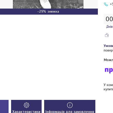
+
–29%
0
Днів
повер
У ком
купит
Характеристики
Інформація для замовлення