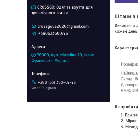
CROSSGO: Одяг та взуття для
динамічного життя
Штани з 
Виконані з 
crossgoua2020@gmail.com
кожен день 
+380633600776
Характери
76000, вул. Матейка 19, Івано-
Франківськ, Україна
Розміри
Найвища 
Склад: 8
+380 (63) 360-07-76
Двошаров
Viber, Telegram
ВАЖЛИВО 
Як зробити
При за
Мірки 
Менед