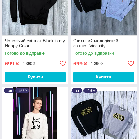
Чоловічий світшот Black is my
Стильний молодіжний
Happy Color
світшот Vice city
Готово до відправки
Готово до відправки
699
699
₴
₴
1 390 ₴
1 390 ₴
Купити
Купити
Топ
–50%
Топ
–49%