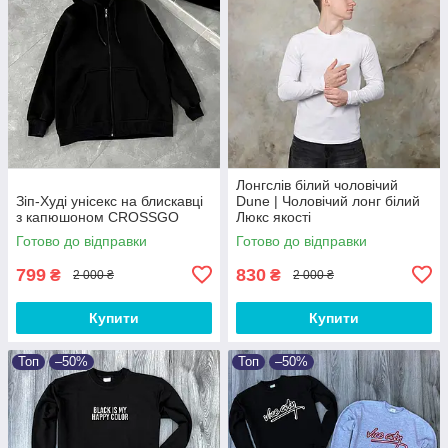
Лонгслів білий чоловічий
Зіп-Худі унісекс на блискавці
Dune | Чоловічий лонг білий
з капюшоном CROSSGO
Люкс якості
Готово до відправки
Готово до відправки
799
830
₴
₴
2 000 ₴
2 000 ₴
Купити
Купити
Топ
–50%
Топ
–50%