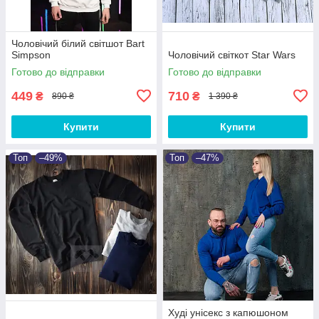
Чоловічий білий світшот Bart
Simpson
Чоловічий світкот Star Wars
Готово до відправки
Готово до відправки
449
710
₴
₴
890 ₴
1 390 ₴
Купити
Купити
Топ
–49%
Топ
–47%
Худі унісекс з капюшоном