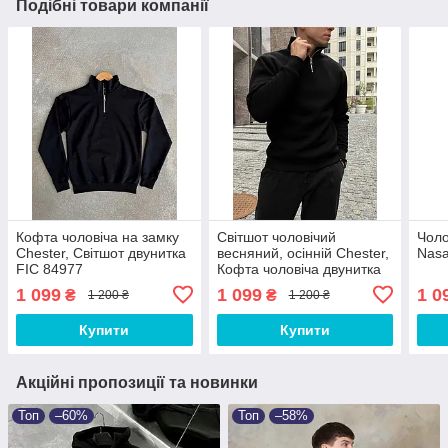
Подібні товари компанії
Кофта чоловіча на замку
Світшот чоловічий
Чоло
Chester, Світшот двунитка
весняний, осінній Chester,
Nas
FIC 84977
Кофта чоловіча двунитка
FIC 87266
1 099
1 099
1 0
₴
₴
1 200 ₴
1 200 ₴
Купити
Купити
Акційні пропозиції та новинки
Топ
–60%
Топ
–58%