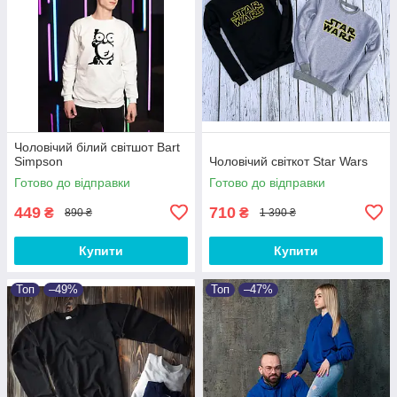
Чоловічий білий світшот Bart
Simpson
Чоловічий світкот Star Wars
Готово до відправки
Готово до відправки
449
710
₴
₴
890 ₴
1 390 ₴
Купити
Купити
Топ
–49%
Топ
–47%