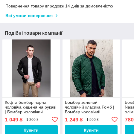
Повернення товару впродовж 14 днів за домовленістю
Всі умови повернення
Подібні товари компанії
Кофта бомбер чорна
Бомбер зелений
Бомб
чоловіча кишеня на рукаві
чоловічий класика Ромб |
Nasa
| Бомбер чоловічий
Бомбер чоловічий
олім
весняний осінній люкс
весняний осінній люкс
1 049
1 249
780
₴
₴
1 200 ₴
1 500 ₴
якості
якості
Купити
Купити