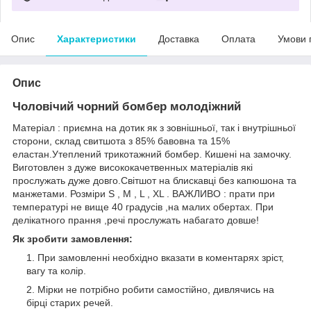
Опис
Характеристики
Доставка
Оплата
Умови 
Опис
Чоловічий чорний бомбер молодіжний
Матеріал : приємна на дотик як з зовнішньої, так і внутрішньої
сторони, склад свитшота з 85% бавовна та 15%
еластан.Утеплений трикотажний бомбер. Кишені на замочку.
Виготовлен з дуже висококачетвенных матеріалів які
прослужать дуже довго.Світшот на блискавці без капюшона та
манжетами. Розміри S , M , L , XL . ВАЖЛИВО : прати при
температурі не вище 40 градусів ,на малих обертах. При
делікатного прання ,речі прослужать набагато довше!
Як зробити замовлення:
При замовленні необхідно вказати в коментарях зріст,
вагу та колір.
Мірки не потрібно робити самостійно, дивлячись на
бірці старих речей.