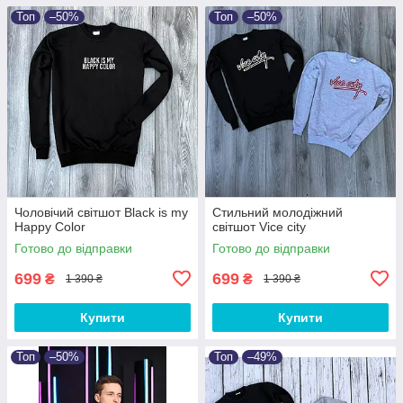
Топ
–50%
Топ
–50%
Чоловічий світшот Black is my
Стильний молодіжний
Happy Color
світшот Vice city
Готово до відправки
Готово до відправки
699
699
₴
₴
1 390 ₴
1 390 ₴
Купити
Купити
Топ
–50%
Топ
–49%