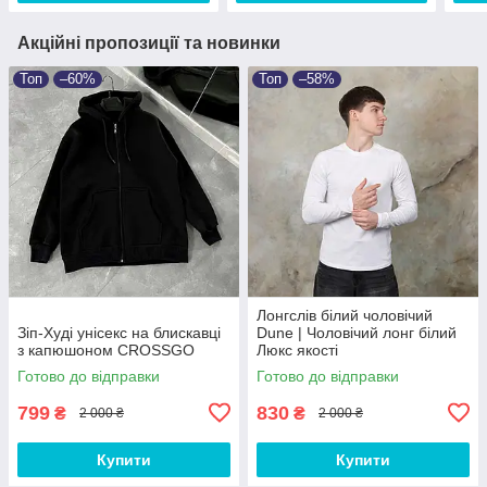
Акційні пропозиції та новинки
Топ
–60%
Топ
–58%
Лонгслів білий чоловічий
Зіп-Худі унісекс на блискавці
Dune | Чоловічий лонг білий
з капюшоном CROSSGO
Люкс якості
Готово до відправки
Готово до відправки
799
830
₴
₴
2 000 ₴
2 000 ₴
Купити
Купити