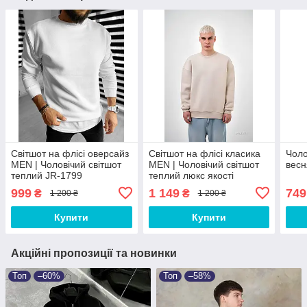
Світшот на флісі оверсайз
Світшот на флісі класика
Чоло
MEN | Чоловічий світшот
MEN | Чоловічий світшот
весн
теплий JR-1799
теплий люкс якості
999
1 149
749
₴
₴
1 200 ₴
1 200 ₴
Купити
Купити
Акційні пропозиції та новинки
Топ
–60%
Топ
–58%