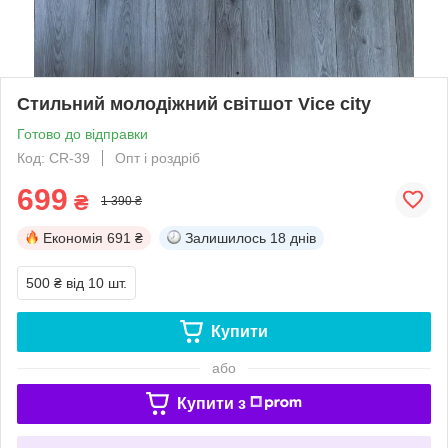
Стильний молодіжний світшот Vice city
Готово до відправки
Код: CR-39
Опт і роздріб
699
₴
1 390 ₴
Економія
691 ₴
Залишилось
18 днів
500 ₴
від 10 шт.
Купити
або
Купити з