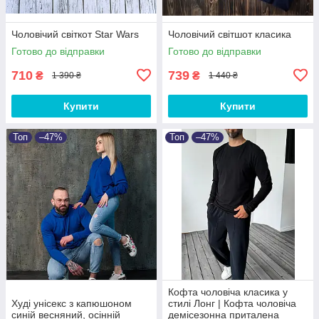
Чоловічий світкот Star Wars
Чоловічий світшот класика
Готово до відправки
Готово до відправки
710
739
₴
₴
1 390 ₴
1 440 ₴
Купити
Купити
Топ
–47%
Топ
–47%
Кофта чоловіча класика у
Худі унісекс з капюшоном
стилі Лонг | Кофта чоловіча
синій весняний, осінній
демісезонна приталена