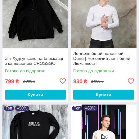
Лонгслів білий чоловічий
Зіп-Худі унісекс на блискавці
Dune | Чоловічий лонг білий
з капюшоном CROSSGO
Люкс якості
Готово до відправки
Готово до відправки
799
830
₴
₴
2 000 ₴
2 000 ₴
Купити
Купити
Топ
–50%
Топ
–50%