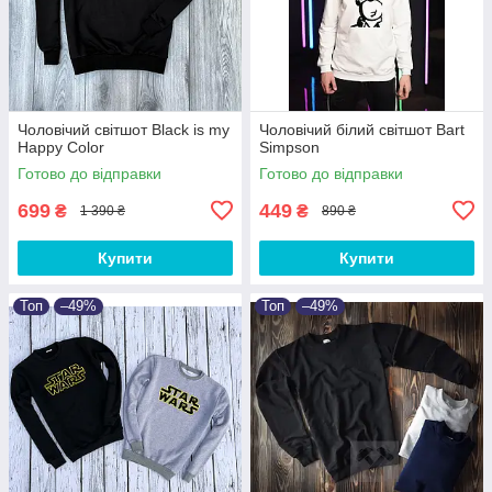
Чоловічий світшот Black is my
Чоловічий білий світшот Bart
Happy Color
Simpson
Готово до відправки
Готово до відправки
699
449
₴
₴
1 390 ₴
890 ₴
Купити
Купити
Топ
–49%
Топ
–49%