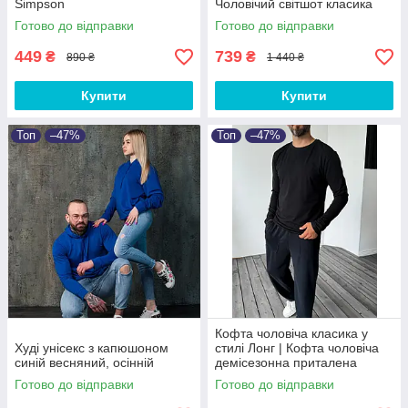
Simpson
Чоловічий світшот класика
Готово до відправки
Готово до відправки
449
739
₴
₴
890 ₴
1 440 ₴
Купити
Купити
Топ
–47%
Топ
–47%
Кофта чоловіча класика у
Худі унісекс з капюшоном
стилі Лонг | Кофта чоловіча
синій весняний, осінній
демісезонна приталена
Готово до відправки
Готово до відправки