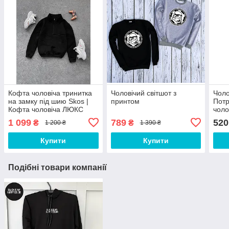
Кофта чоловіча тринитка
Чоловічий світшот з
Чоло
на замку під шию Skos |
принтом
Потр
Кофта чоловіча ЛЮКС
чоло
якості
Витр
1 099
789
520
₴
₴
1 200 ₴
1 390 ₴
Купити
Купити
Подібні товари компанії