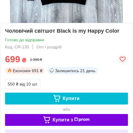
Чоловічий світшот Black is my Happy Color
Готово до відправки
Код: CR-130
Опт і роздріб
699
₴
1 390 ₴
Економія
691 ₴
Залишилось
21 день
550 ₴
від 10 шт.
Купити
або
Купити з