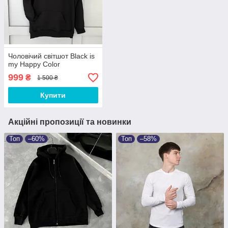
Чоловічий світшот Black is
my Happy Color
999
₴
1 500 ₴
Купити
Акційні пропозиції та новинки
Топ
–60%
Топ
–58%