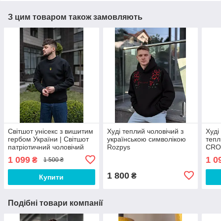
З цим товаром також замовляють
Світшот унісекс з вишитим
Худі теплий чоловічий з
Худі
гербом України | Світшот
українською символікою
тепл
патріотичний чоловічий
Rozpys
CRO
теплий ЛЮКС якості
1 099
1 0
₴
1 500 ₴
1 800
₴
Купити
Подібні товари компанії