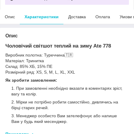
Опис
Характеристики
Доставка
Оплата
Умови 
Опис
Чоловічий світшот теплий на зиму Ate 778
Виробник полотна: Туреччина🇹🇷
Матеріал: Тринитка
Склад: 85% ХБ, 15% ПЕ
Розмірний ряд: XS, S, M, L, XL, XXL
Як зробити замовлення:
При замовленні необхідно вказати в коментарях зріст,
вагу та колір.
Мірки не потрібно робити самостійно, дивлячись на
бірці старих речей.
Менеджер особисто Вам зателефонує або напише
Вам у будь який месенджер.
Приховати