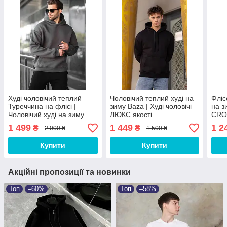
Худі чоловічий теплий
Чоловічий теплий худі на
Фліс
Туреччина на флісі |
зиму Baza | Худі чоловічі
на з
Чоловічий худі на зиму
ЛЮКС якості
CRO
ЛЮКС якості
1 499
1 449
1 2
₴
₴
2 000 ₴
1 500 ₴
Купити
Купити
Акційні пропозиції та новинки
Топ
–60%
Топ
–58%