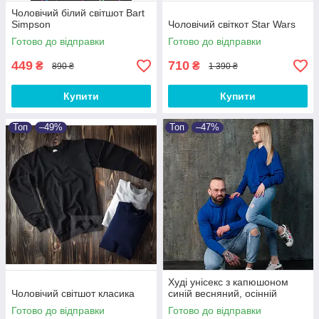
Чоловічий білий світшот Bart
Simpson
Чоловічий світкот Star Wars
Готово до відправки
Готово до відправки
449
710
₴
₴
890 ₴
1 390 ₴
Купити
Купити
Топ
–49%
Топ
–47%
Худі унісекс з капюшоном
Чоловічий світшот класика
синій весняний, осінній
Готово до відправки
Готово до відправки