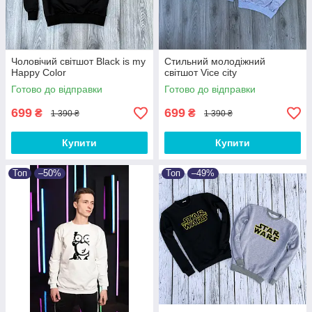
Чоловічий світшот Black is my
Стильний молодіжний
Happy Color
світшот Vice city
Готово до відправки
Готово до відправки
699
699
₴
₴
1 390 ₴
1 390 ₴
Купити
Купити
Топ
–50%
Топ
–49%