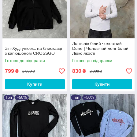
Лонгслів білий чоловічий
Зіп-Худі унісекс на блискавці
Dune | Чоловічий лонг білий
з капюшоном CROSSGO
Люкс якості
Готово до відправки
Готово до відправки
799
830
₴
₴
2 000 ₴
2 000 ₴
Купити
Купити
Топ
–50%
Топ
–50%