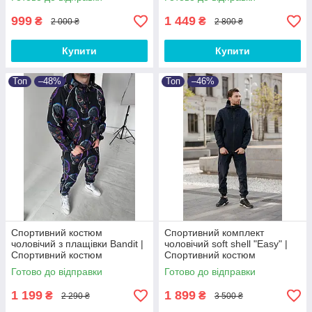
999
1 449
₴
₴
2 000 ₴
2 800 ₴
Купити
Купити
Топ
–48%
Топ
–46%
Спортивний костюм
Спортивний комплект
чоловічий з плащівки Bandit |
чоловічий soft shell "Easy" |
Спортивний костюм
Спортивний костюм
чоловічий з принтом
чоловічий з плащівки куртка +
Готово до відправки
Готово до відправки
штани
1 199
1 899
₴
₴
2 290 ₴
3 500 ₴