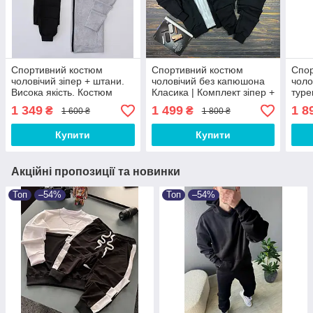
Спортивний костюм
Спортивний костюм
Спо
чоловічий зіпер + штани.
чоловічий без капюшона
чоло
Висока якість. Костюм
Класика | Комплект зіпер +
туре
спортивний чоловічий для
штани + футболка чоловічі
начо
1 349
1 499
1 8
₴
₴
1 600 ₴
1 800 ₴
повсякденного життя.
ЛЮКС якості
спор
+ шт
Купити
Купити
Акційні пропозиції та новинки
Топ
–54%
Топ
–54%