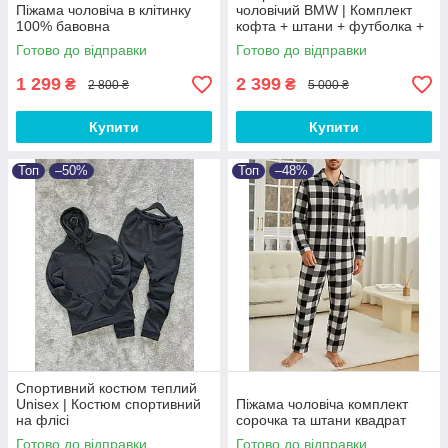
Піжама чоловіча в клітинку
чоловічий BMW | Комплект
100% бавовна
кофта + штани + футболка +
кепка + бананка БМВ
Готово до відправки
Готово до відправки
1 299
2 399
₴
₴
2 800 ₴
5 000 ₴
Купити
Купити
Топ
–50%
Топ
–48%
Спортивний костюм теплий
Unisex | Костюм спортивний
Піжама чоловіча комплект
на флісі
сорочка та штани квадрат
Готово до відправки
Готово до відправки