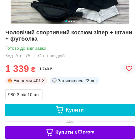
Чоловічий спортивний костюм зіпер + штани
+ футболка
Готово до відправки
Код: Ате -75
Опт і роздріб
1 339
₴
1 740 ₴
Економія
401 ₴
Залишилось
22 дні
980 ₴
від 10 шт.
Купити
або
Купити з