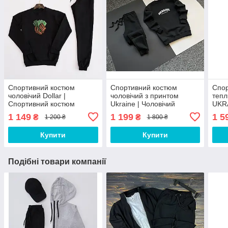
Спортивний костюм
Спортивний костюм
Спо
чоловічий Dollar |
чоловічий з принтом
тепл
Спортивний костюм
Ukraine | Чоловічий
UKRA
чоловічий з принтом
спортивний костюм
спор
1 149
1 199
1 5
₴
₴
1 200 ₴
1 800 ₴
Долар
світшот + штани з принтом
штан
UA
Купити
Купити
Подібні товари компанії