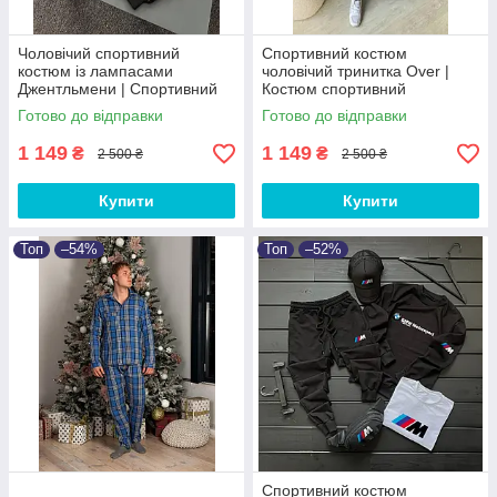
Чоловічий спортивний
Спортивний костюм
костюм із лампасами
чоловічий тринитка Over |
Джентльмени | Cпортивний
Костюм спортивний
костюм у смужку чоловічий
чоловічий осінь, зима ЛЮКС
Готово до відправки
Готово до відправки
ЛЮКС якості
якості
1 149
1 149
₴
₴
2 500 ₴
2 500 ₴
Купити
Купити
Топ
–54%
Топ
–52%
Спортивний костюм