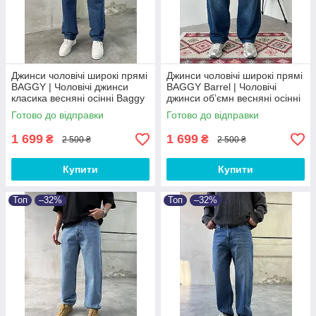
Джинси чоловічі широкі прямі
Джинси чоловічі широкі прямі
BAGGY | Чоловічі джинси
BAGGY Barrel | Чоловічі
класика весняні осінні Baggy
джинси обʼємн весняні осінні
Baggy
Готово до відправки
Готово до відправки
1 699
1 699
₴
₴
2 500 ₴
2 500 ₴
Купити
Купити
Топ
–32%
Топ
–32%