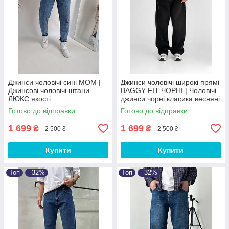
Джинси чоловічі сині MOM |
Джинси чоловічі широкі прямі
Джинсові чоловічі штани
BAGGY FIT ЧОРНІ‎ | Чоловічі
ЛЮКС якості
джинси чорні класика весняні
осінні Baggy
Готово до відправки
Готово до відправки
1 699
1 699
₴
₴
2 500 ₴
2 500 ₴
Купити
Купити
Топ
–32%
Топ
–32%