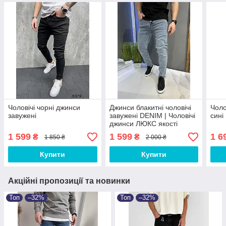
Чоловічі чорні джинси
Джинси блакитні чоловічі
Чоло
завужені
завужені DENIM | Чоловічі
сині
джинси ЛЮКС якості
1 599
1 599
1 6
₴
₴
1 850 ₴
2 000 ₴
Купити
Купити
Акційні пропозиції та новинки
Топ
–32%
Топ
–32%