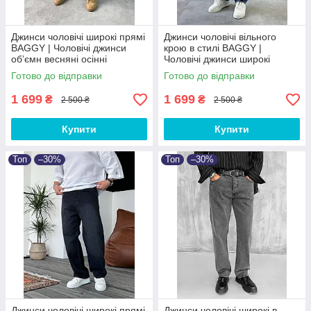
Джинси чоловічі широкі прямі
Джинси чоловічі вільного
BAGGY | Чоловічі джинси
крою в стилі BAGGY |
обʼємн весняні осінні
Чоловічі джинси широкі
Туреччина
весняні осінні Баггі
Готово до відправки
Готово до відправки
1 699
1 699
₴
₴
2 500 ₴
2 500 ₴
Купити
Купити
Топ
–30%
Топ
–30%
Джинси чоловічі широкі прямі
Джинси чоловічі широкі в