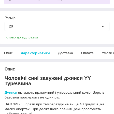
Розмір
29
Готово до відправки
Опис
Характеристики
Доставка
Оплата
Умови 
Опис
Чоловічі сині завужені джинси YY
Туреччина
Джинси
які мають практичний і універсальний колір. Верх із
бавовны прослужить не один рік.
ВАЖЛИВО : прати при температурі не вище 40 градусів ,на
малих обертах. При делікатного прання ,речі прослужать
набагато довше!