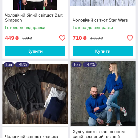
Чоловічий білий світшот Bart
Simpson
Чоловічий світкот Star Wars
Готово до відправки
Готово до відправки
449
710
₴
₴
890 ₴
1 390 ₴
Купити
Купити
Топ
–49%
Топ
–47%
Худі унісекс з капюшоном
Чоловічий світшот класика
синій весняний, осінній