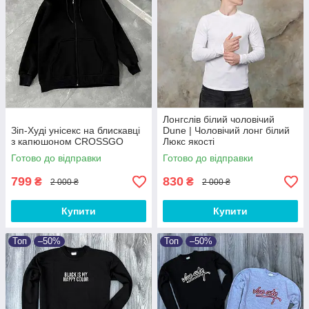
Лонгслів білий чоловічий
Зіп-Худі унісекс на блискавці
Dune | Чоловічий лонг білий
з капюшоном CROSSGO
Люкс якості
Готово до відправки
Готово до відправки
799
830
₴
₴
2 000 ₴
2 000 ₴
Купити
Купити
Топ
–50%
Топ
–50%