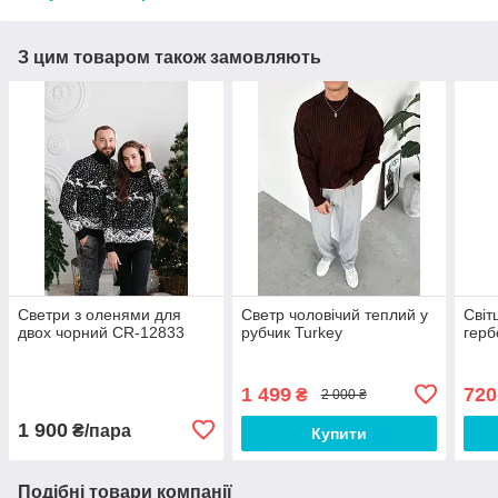
З цим товаром також замовляють
Светри з оленями для
Светр чоловічий теплий у
Світ
двох чорний CR-12833
рубчик Turkey
герб
1 499
720
₴
2 000 ₴
1 900
₴/пара
Купити
Подібні товари компанії