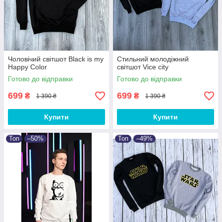
Чоловічий світшот Black is my
Стильний молодіжний
Happy Color
світшот Vice city
Готово до відправки
Готово до відправки
699
699
₴
₴
1 390 ₴
1 390 ₴
Купити
Купити
Топ
–50%
Топ
–49%