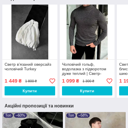
Светр вʼязаний оверсайз
Чоловічий гольф,
Свет
чоловічий Turkey
водолазка з підворотом
блис
дуже теплий | Светр-
шию 
гольф чоловічий
чор
1 449
1 099
1 1
₴
₴
1 800 ₴
1 300 ₴
приталений
Купити
Купити
Акційні пропозиції та новинки
Топ
–60%
Топ
–58%