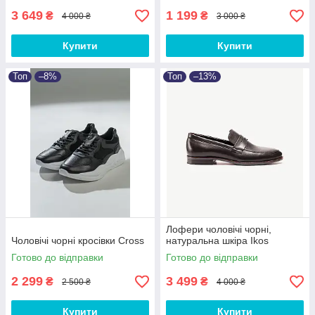
3 649
1 199
₴
₴
4 000 ₴
3 000 ₴
Купити
Купити
Топ
–8%
Топ
–13%
Лофери чоловічі чорні,
Чоловічі чорні кросівки Cross
натуральна шкіра Ikos
Готово до відправки
Готово до відправки
2 299
3 499
₴
₴
2 500 ₴
4 000 ₴
Купити
Купити