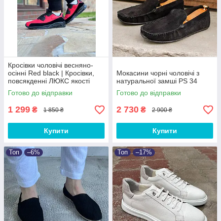
Кросівки чоловічі весняно-
осінні Red black | Кросівки,
Мокасини чорні чоловічі з
повсякденні ЛЮКС якості
натуральної замші PS 34
Готово до відправки
Готово до відправки
1 299
2 730
₴
₴
1 850 ₴
2 900 ₴
Купити
Купити
Топ
–6%
Топ
–17%