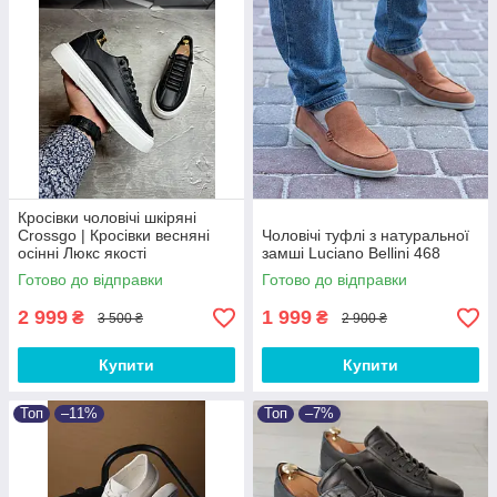
Кросівки чоловічі шкіряні
Crossgo | Кросівки весняні
Чоловічі туфлі з натуральної
осінні Люкс якості
замші Luciano Bellini 468
Готово до відправки
Готово до відправки
2 999
1 999
₴
₴
3 500 ₴
2 900 ₴
Купити
Купити
Топ
–11%
Топ
–7%