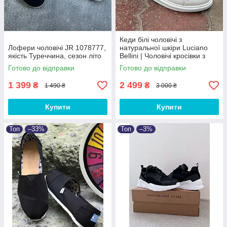
Кеди білі чоловічі з
Лофери чоловічі JR 1078777,
натуральної шкіри Luciano
якість Туреччина, сезон літо
Bellini | Чоловічі кросівки з
натуральної шкіри ЛЮКС
Готово до відправки
Готово до відправки
якості
1 399
2 499
₴
₴
1 490 ₴
3 000 ₴
Купити
Купити
Топ
–33%
Топ
–3%