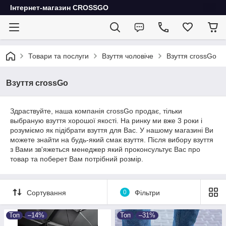
Інтернет-магазин CROSSGO
Товари та послуги
Взуття чоловіче
Взуття crossGo
Взуття crossGo
Здраствуйте, наша компанія crossGo продає, тільки
выбраную взуття хорошої якості. На ринку ми вже 3 роки і
розуміємо як підібрати взуття для Вас. У нашому магазині Ви
можете знайти на будь-який смак взуття. Після вибору взуття
з Вами зв'яжеться менеджер який проконсультує Вас про
товар та поберет Вам потрібний розмір.
Сортування
0
Фільтри
Топ
–14%
Топ
–31%