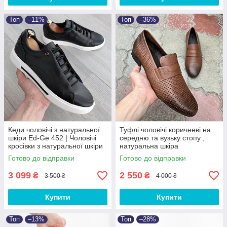
Топ
–11%
Топ
–36%
Кеди чоловічі з натуральної
Туфлі чоловічі коричневі на
шкіри Ed-Ge 452 | Чоловічі
середню та вузьку стопу ,
кросівки з натуральної шкіри
натуральна шкіра
ЛЮКС якості
Готово до відправки
Готово до відправки
3 099
2 550
₴
₴
3 500 ₴
4 000 ₴
Купити
Купити
Топ
–13%
Топ
–28%